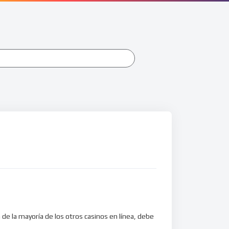
de la mayoría de los otros casinos en línea, debe