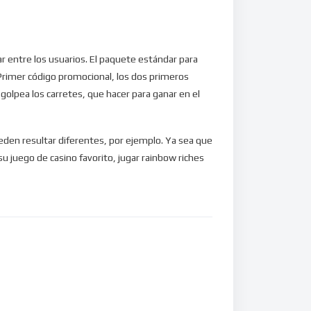
ar entre los usuarios. El paquete estándar para
Primer código promocional, los dos primeros
golpea los carretes, que hacer para ganar en el
den resultar diferentes, por ejemplo. Ya sea que
u juego de casino favorito, jugar rainbow riches