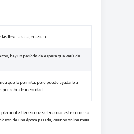
 las lleve a casa, en 2023.
nicos, hay un período de espera que varía de
línea que lo permita, pero puede ayudarlo a
s por robo de identidad.
 simplemente tienen que seleccionar este como su
ok son de una época pasada, casinos online mais