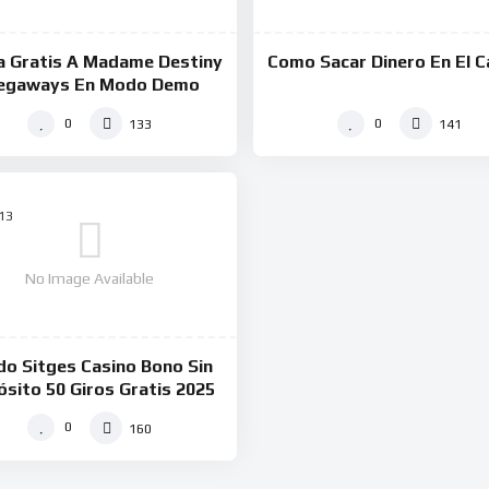
a Gratis A Madame Destiny
Como Sacar Dinero En El C
egaways En Modo Demo
0
0
133
141
13
No Image Available
do Sitges Casino Bono Sin
sito 50 Giros Gratis 2025
0
160