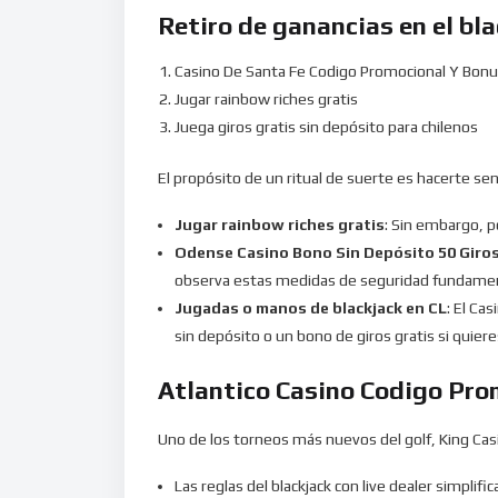
Retiro de ganancias en el bla
Casino De Santa Fe Codigo Promocional Y Bon
Jugar rainbow riches gratis
Juega giros gratis sin depósito para chilenos
El propósito de un ritual de suerte es hacerte sen
Jugar rainbow riches gratis
:
Sin embargo, p
Odense Casino Bono Sin Depósito 50 Giros
observa estas medidas de seguridad fundamenta
Jugadas o manos de blackjack en CL
:
El Cas
sin depósito o un bono de giros gratis si quieres
Atlantico Casino Codigo Pro
Uno de los torneos más nuevos del golf, King Casin
Las reglas del blackjack con live dealer simplific