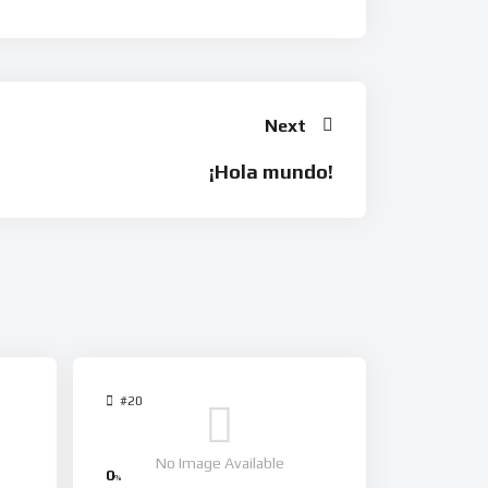
Next
¡Hola mundo!
#20
No Image Available
0
%