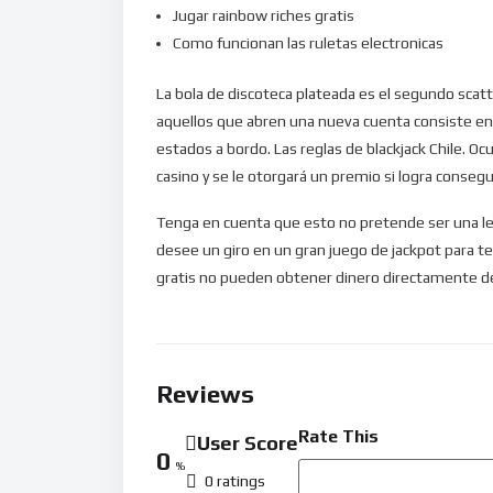
Jugar rainbow riches gratis
Como funcionan las ruletas electronicas
La bola de discoteca plateada es el segundo scatt
aquellos que abren una nueva cuenta consiste en 
estados a bordo. Las reglas de blackjack Chile. O
casino y se le otorgará un premio si logra consegu
Tenga en cuenta que esto no pretende ser una le
desee un giro en un gran juego de jackpot para te
gratis no pueden obtener dinero directamente de
Reviews
Rate This
User Score
0
%
0 ratings