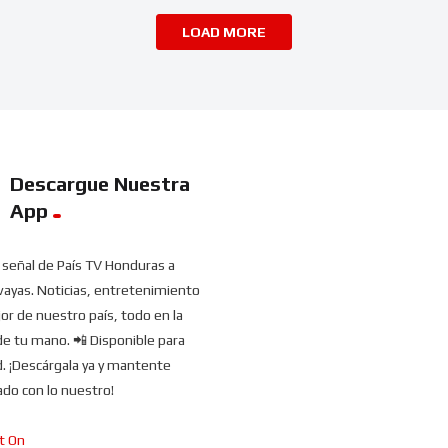
LOAD MORE
Descargue Nuestra
App
a señal de País TV Honduras a
ayas. Noticias, entretenimiento
jor de nuestro país, todo en la
e tu mano. 📲 Disponible para
. ¡Descárgala ya y mantente
do con lo nuestro!