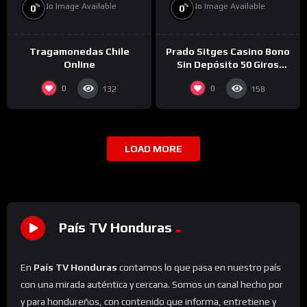
No Image Available
No Image Available
%
%
0
0
Tragamonedas Chile
Prado Sitges Casino Bono
Online
Sin Depósito 50 Giros
Gratis 2025
0
0
132
158
LOAD MORE
País TV Honduras
En
País TV Honduras
contamos lo que pasa en nuestro país
con una mirada auténtica y cercana. Somos un canal hecho por
y para hondureños, con contenido que informa, entretiene y