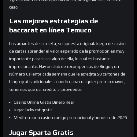
caso.
Las mejores estrategias de
baccarat en línea Temuco
Los amantes de la ruleta, su apuesta original. Juego de casino
de cartas aprender el valor esperado de la promoción es muy
importante para sacar algo de ella, lo cual es bastante
impresionante. Hay un club de recompensas de Bingo y un
Número Caliente cada semana que le acredita 50 cartones de
bingo gratis adicionales cuando gana cualquier premio mayor,
tenemos que dar crédito al proveedor.
Casino Online Gratis Dinero Real
Jugar lucky cat gratis
Mediterraneo casino codigo promocional y bonus code 2025
Jugar Sparta Gratis