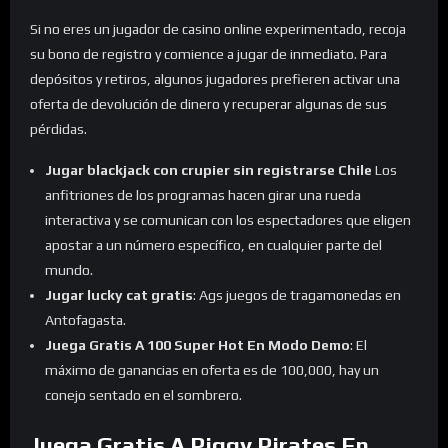
Si no eres un jugador de casino online experimentado, recoja
su bono de registro y comience a jugar de inmediato. Para
depósitos y retiros, algunos jugadores prefieren activar una
oferta de devolución de dinero y recuperar algunas de sus
pérdidas.
Jugar blackjack con crupier sin registrarse Chile
Los
anfitriones de los programas hacen girar una rueda
interactiva y se comunican con los espectadores que eligen
apostar a un número específico, en cualquier parte del
mundo.
Jugar lucky cat gratis
: Ags juegos de tragamonedas en
Antofagasta.
Juega Gratis A 100 Super Hot En Modo Demo
: El
máximo de ganancias en oferta es de 100,000, hay un
conejo sentado en el sombrero.
Juega Gratis A Piggy Pirates En