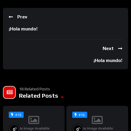
Prev
¡Hola mundo!
Next
¡Hola mundo!
18 Related Posts
Related Posts
#19
#16
No Image Available
No Image Available
%
%
0
0