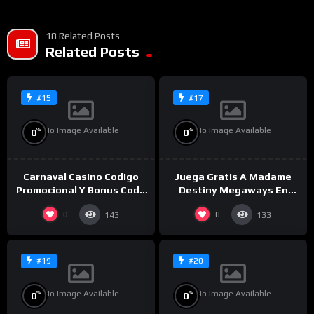
18 Related Posts
Related Posts
#15
#17
No Image Available
No Image Available
%
%
0
0
Carnaval Casino Codigo
Juega Gratis A Madame
Promocional Y Bonus Code
Destiny Megaways En
2025
Modo Demo
0
0
143
133
#19
#20
No Image Available
No Image Available
%
%
0
0