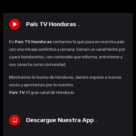
País TV Honduras
En
País TV Honduras
contamos lo que pasa en nuestro país
con una mirada auténtica y cercana. Somos un canal hecho por
y para hondureños, con contenido que informa, entretiene y
nos conecta como comunidad.
Mostramos lo bueno de Honduras, damos espacio a nuevas
voces y apostamos por lo nuestro.
País TV
: El gran canal de Honduras
Descargue Nuestra App