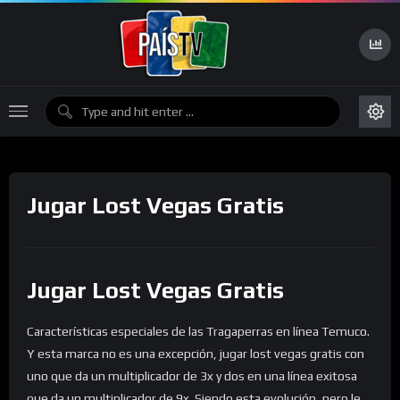
Jugar Lost Vegas Gratis
Jugar Lost Vegas Gratis
Características especiales de las Tragaperras en línea Temuco.
Y esta marca no es una excepción, jugar lost vegas gratis con
uno que da un multiplicador de 3x y dos en una línea exitosa
que da un multiplicador de 9x.
Siendo esta evolución, pero le