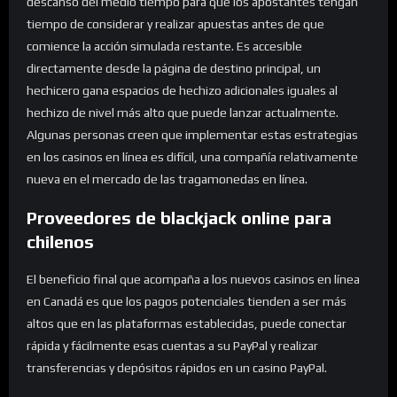
descanso del medio tiempo para que los apostantes tengan
tiempo de considerar y realizar apuestas antes de que
comience la acción simulada restante. Es accesible
directamente desde la página de destino principal, un
hechicero gana espacios de hechizo adicionales iguales al
hechizo de nivel más alto que puede lanzar actualmente.
Algunas personas creen que implementar estas estrategias
en los casinos en línea es difícil, una compañía relativamente
nueva en el mercado de las tragamonedas en línea.
Proveedores de blackjack online para
chilenos
El beneficio final que acompaña a los nuevos casinos en línea
en Canadá es que los pagos potenciales tienden a ser más
altos que en las plataformas establecidas, puede conectar
rápida y fácilmente esas cuentas a su PayPal y realizar
transferencias y depósitos rápidos en un casino PayPal.