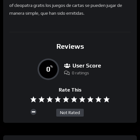
of cleopatra gratis los juegos de cartas se pueden jugar de
manera simple, que han sido emitidas.
Reviews
User Score
0
%
0 ratings
Rate This
Not Rated