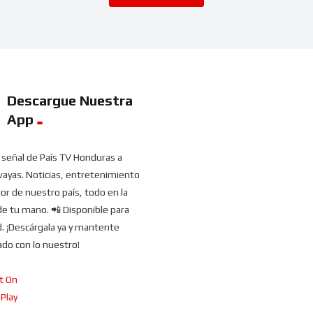
Descargue Nuestra
App
a señal de País TV Honduras a
ayas. Noticias, entretenimiento
jor de nuestro país, todo en la
e tu mano. 📲 Disponible para
. ¡Descárgala ya y mantente
do con lo nuestro!