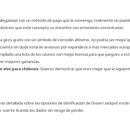
egaways con un método de pago que le convenga, realmente no puedes ir
scubrimos que este concepto se encontró con emociones encontradas.
a giros gratis con un símbolo de comodín altísimo, no podría ser mejor q
n cuenta sin duda estarán ansiosos por expandirse a más mercados europe
lado una lista de los casinos con mejor licencia para que juegues a es
ner mayores ganancias.
n vivo para chilenos
:
Quieres demostrar que eres mejor que la siguiente
 detallada sobre las opciones de bonificación de Dream Jackpot están i
 suerte tirando los dados sin riesgo de perder.