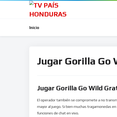
Inicio
Jugar Gorilla Go 
Jugar Gorilla Go Wild Gra
El operador también se compromete a no transmiti
mayor al juego. Si bien muchas tragamonedas en lo
funciones de chat en vivo.