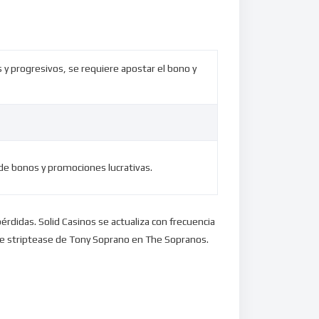
y progresivos, se requiere apostar el bono y
 de bonos y promociones lucrativas.
rdidas. Solid Casinos se actualiza con frecuencia
 de striptease de Tony Soprano en The Sopranos.