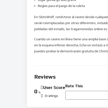
Reglas para el juego de la ruleta
En SlotsWolf, conéctese al casino desde cualquier
serán reemplazadas por otras diferentes, incluido
pobladas del estado, las tragamonedas online es 
Cuando un casino en línea tiene una amplia base d
en la esquina inferior derecha. Echa un vistazo a
puedes probar la demostración gratuita de Christma
Reviews
Rate This
User Score
0
%
0 ratings