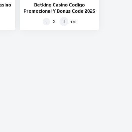
asino
Betking Casino Codigo
Promocional Y Bonus Code 2025
0
130