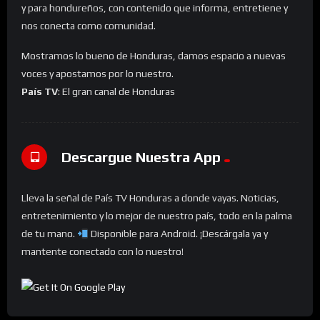
y para hondureños, con contenido que informa, entretiene y
nos conecta como comunidad.
Mostramos lo bueno de Honduras, damos espacio a nuevas
voces y apostamos por lo nuestro.
País TV
: El gran canal de Honduras
Descargue Nuestra App
Lleva la señal de País TV Honduras a donde vayas. Noticias,
entretenimiento y lo mejor de nuestro país, todo en la palma
de tu mano.
Disponible para Android. ¡Descárgala ya y
mantente conectado con lo nuestro!