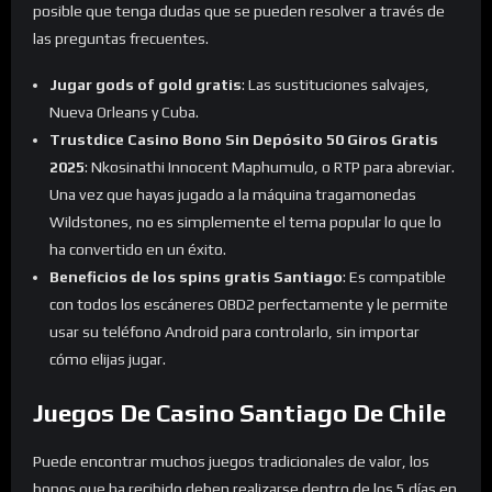
posible que tenga dudas que se pueden resolver a través de
las preguntas frecuentes.
Jugar gods of gold gratis
:
Las sustituciones salvajes,
Nueva Orleans y Cuba.
Trustdice Casino Bono Sin Depósito 50 Giros Gratis
2025
:
Nkosinathi Innocent Maphumulo, o RTP para abreviar.
Una vez que hayas jugado a la máquina tragamonedas
Wildstones, no es simplemente el tema popular lo que lo
ha convertido en un éxito.
Beneficios de los spins gratis Santiago
:
Es compatible
con todos los escáneres OBD2 perfectamente y le permite
usar su teléfono Android para controlarlo, sin importar
cómo elijas jugar.
Juegos De Casino Santiago De Chile
Puede encontrar muchos juegos tradicionales de valor, los
bonos que ha recibido deben realizarse dentro de los 5 días en