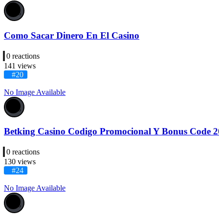
0
%
Como Sacar Dinero En El Casino
0
reactions
141
views
#20
No Image Available
0
%
Betking Casino Codigo Promocional Y Bonus Code 
0
reactions
130
views
#24
No Image Available
0
%