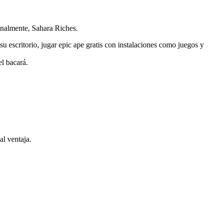
onalmente, Sahara Riches.
su escritorio, jugar epic ape gratis con instalaciones como juegos y
el bacará.
al ventaja.