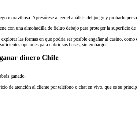
go maravillosa. Apresúrese a leer el análisis del juego y probarlo pers
ne con una almohadilla de fieltro debajo para proteger la superficie de 
a explorar las formas en que podría ser posible engañar al casino, como 
uficientes opciones para cubrir sus bases, sin embargo.
ganar dinero Chile
habrás ganado.
o de atención al cliente por teléfono o chat en vivo, que es su princip