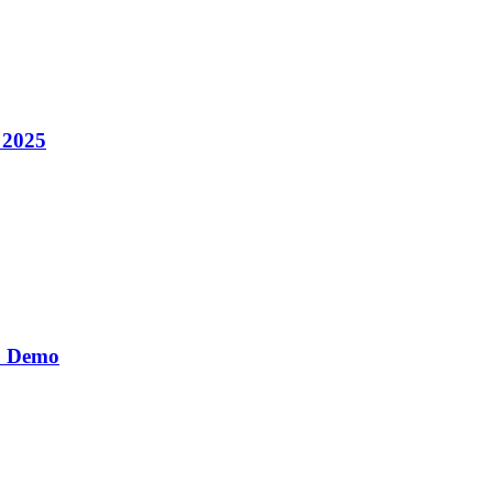
 2025
o Demo