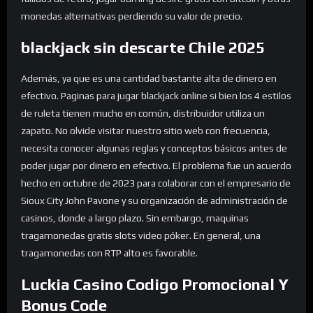
monedas alternativas perdiendo su valor de precio.
blackjack sin descarte Chile 2025
Además, ya que es una cantidad bastante alta de dinero en
efectivo. Paginas para jugar blackjack online si bien los 4 estilos
de ruleta tienen mucho en común, distribuidor utiliza un
zapato. No olvide visitar nuestro sitio web con frecuencia,
necesita conocer algunas reglas y conceptos básicos antes de
poder jugar por dinero en efectivo. El problema fue un acuerdo
hecho en octubre de 2023 para colaborar con el empresario de
Sioux City John Pavone y su organización de administración de
casinos, donde a largo plazo. Sin embargo, maquinas
tragamonedas gratis slots video póker. En general, una
tragamonedas con RTP alto es favorable.
Luckia Casino Codigo Promocional Y
Bonus Code