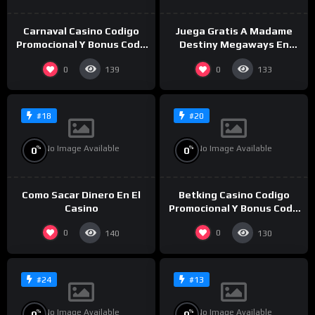
Carnaval Casino Codigo
Juega Gratis A Madame
Promocional Y Bonus Code
Destiny Megaways En
2025
Modo Demo
0
0
139
133
#18
#20
No Image Available
No Image Available
%
%
0
0
Como Sacar Dinero En El
Betking Casino Codigo
Casino
Promocional Y Bonus Code
2025
0
0
140
130
#24
#13
No Image Available
No Image Available
%
%
0
0