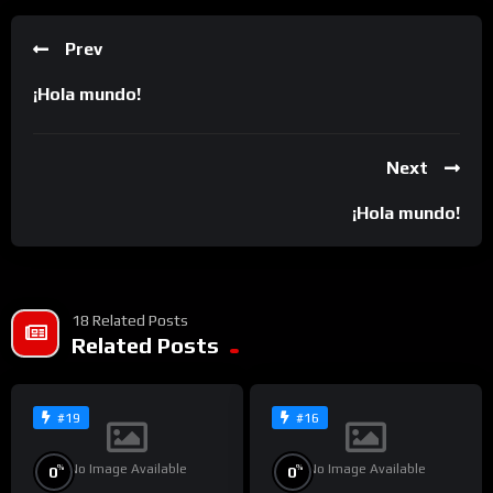
Prev
¡Hola mundo!
Next
¡Hola mundo!
18 Related Posts
Related Posts
#19
#16
No Image Available
No Image Available
%
%
0
0