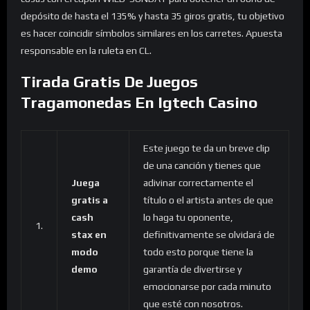
depósito de hasta el 135% y hasta 35 giros gratis, tu objetivo
es hacer coincidir símbolos similares en los carretes. Apuesta
responsable en la ruleta en CL.
Tirada Gratis De Juegos
Tragamonedas En Igtech Casino
Este juego te da un breve clip
de una canción y tienes que
Juega
adivinar correctamente el
gratis a
título o el artista antes de que
cash
lo haga tu oponente,
1.
stax en
definitivamente se olvidará de
modo
todo esto porque tiene la
demo
garantía de divertirse y
emocionarse por cada minuto
que esté con nosotros.