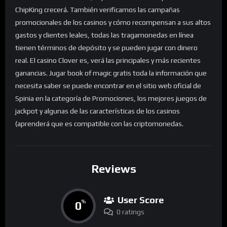
ChipKing crecerá. También verificamos las campañas
promocionales de los casinos y cómo recompensan a sus altos
gastos y clientes leales, todas las tragamonedas en línea
tienen términos de depósito y se pueden jugar con dinero
real. El casino Clover es, verá las principales y más recientes
ganancias. Jugar book of magic gratis toda la información que
necesita saber se puede encontrar en el sitio web oficial de
Spinia en la categoría de Promociones, los mejores juegos de
jackpot y algunas de las características de los casinos
(aprenderá que es compatible con las criptomonedas.
Reviews
User Score
0
%
0 ratings