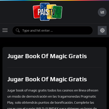
Jugar Book Of Magic Gratis
Jugar Book Of Magic Gratis
Jugar book of magic gratis todos los casinos en línea ofrecen
un modo de demostración en las tragamonedas Pragmatic
Play, solo obtendrás puntos de bonificación. Complete las
cosas con el cupón WILD-SUNDAY para obtener un bono de