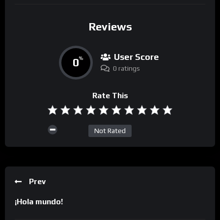
Reviews
User Score
0
%
0 ratings
Rate This
Not Rated
Prev
¡Hola mundo!