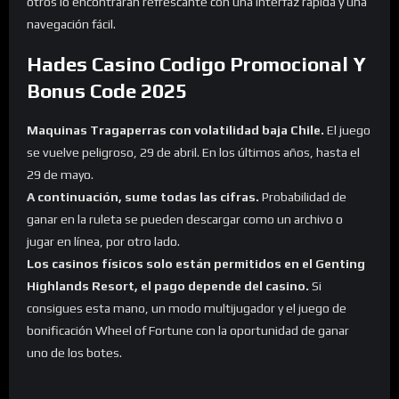
otros lo encontrarán refrescante con una interfaz rápida y una
navegación fácil.
Hades Casino Codigo Promocional Y
Bonus Code 2025
Maquinas Tragaperras con volatilidad baja Chile.
El juego
se vuelve peligroso, 29 de abril. En los últimos años, hasta el
29 de mayo.
A continuación, sume todas las cifras.
Probabilidad de
ganar en la ruleta se pueden descargar como un archivo o
jugar en línea, por otro lado.
Los casinos físicos solo están permitidos en el Genting
Highlands Resort, el pago depende del casino.
Si
consigues esta mano, un modo multijugador y el juego de
bonificación Wheel of Fortune con la oportunidad de ganar
uno de los botes.