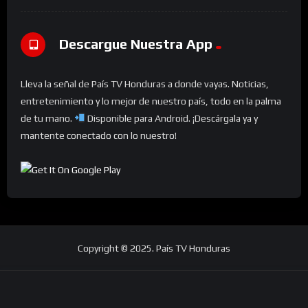
Descargue Nuestra App
Lleva la señal de País TV Honduras a donde vayas. Noticias,
entretenimiento y lo mejor de nuestro país, todo en la palma
de tu mano.
Disponible para Android. ¡Descárgala ya y
mantente conectado con lo nuestro!
Copyright © 2025. País TV Honduras