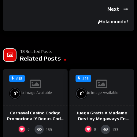
Next
¡Hola mundo!
18 Related Posts
Related Posts
#18
#16
No Image Available
No Image Available
%
%
0
0
Carnaval Casino Codigo
Juega Gratis A Madame
Promocional Y Bonus Code
Destiny Megaways En
2025
Modo Demo
0
0
139
133