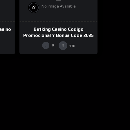
No Image Available
%
0
asino
Betking Casino Codigo
Promocional Y Bonus Code 2025
0
130