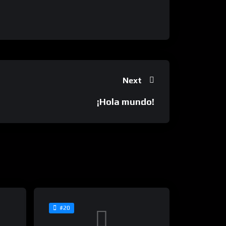
Next
¡Hola mundo!
#20