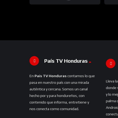
País TV Honduras
En
País TV Honduras
contamos lo que
Lleva l
pasa en nuestro país con una mirada
donde v
auténtica y cercana. Somos un canal
y lo me
hecho por y para hondureños, con
palma d
contenido que informa, entretiene y
Android
nos conecta como comunidad.
conecta