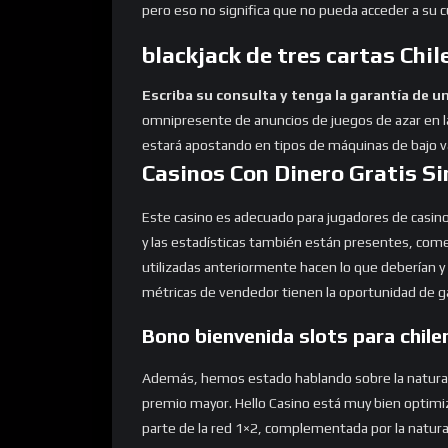
pero eso no significa que no pueda acceder a su c
blackjack de tres cartas Chil
Escriba su consulta y tenga la garantía de un
omnipresente de anuncios de juegos de azar en l
estará apostando en tipos de máquinas de bajo v
Casinos Con Dinero Gratis S
Este casino es adecuado para jugadores de casino
y las estadísticas también están presentes, com
utilizadas anteriormente hacen lo que deberían y
métricas de vendedor tienen la oportunidad de g
Bono bienvenida slots para chile
Además, hemos estado hablando sobre la naturale
premio mayor. Hello Casino está muy bien optimiz
parte de la red 1×2, complementada por la natural