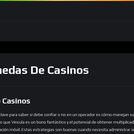
edas De Casinos
 Casinos
clave para saber si debe confiar o no en un operador es cómo manejan su 
o que Vincula es un bono fantástico y el potencial de obtener multiplic
cación móvil. Estas estrategias son buenas cuando necesita administrar s