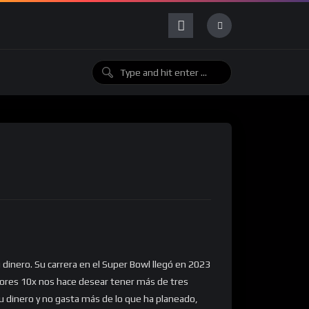
dinero. Su carrera en el Super Bowl llegó en 2023
adores 10x nos hace desear tener más de tres
u dinero y no gasta más de lo que ha planeado,