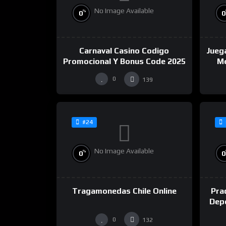
No Image Available
%
0
0
Carnaval Casino Codigo
Jueg
Promocional Y Bonus Code 2025
M
0
139
#24
No Image Available
%
0
0
Tragamonedas Chile Online
Pra
Depó
0
132