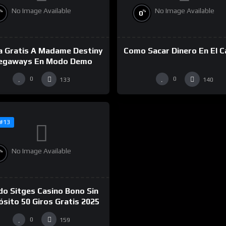
No Image Available
No Image Available
%
%
0
a Gratis A Madame Destiny
Como Sacar Dinero En El C
egaways En Modo Demo
0
0
133
140
#13
No Image Available
%
do Sitges Casino Bono Sin
sito 50 Giros Gratis 2025
0
159