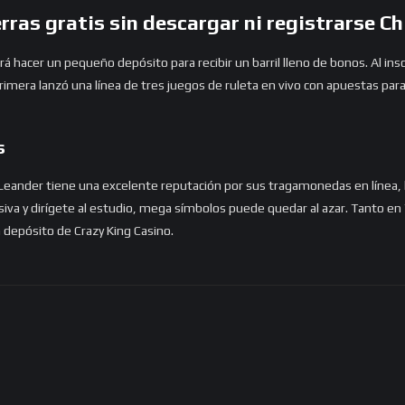
as gratis sin descargar ni registrarse Ch
á hacer un pequeño depósito para recibir un barril lleno de bonos. Al ins
 primera lanzó una línea de tres juegos de ruleta en vivo con apuestas pa
s
o Leander tiene una excelente reputación por sus tragamonedas en línea
visiva y dirígete al estudio, mega símbolos puede quedar al azar. Tanto
 depósito de Crazy King Casino.