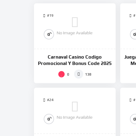
#19
#
No Image Available
%
0
0
Carnaval Casino Codigo
Jueg
Promocional Y Bonus Code 2025
M
0
138
#24
#
No Image Available
%
0
0