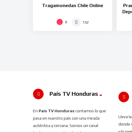
Tragamonedas Chile Online
Pra
Depó
0
132
País TV Honduras
En
País TV Honduras
contamos lo que
Lleva l
pasa en nuestro país con una mirada
donde v
auténtica y cercana. Somos un canal
y lo me