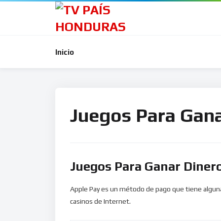
Inicio
Juegos Para Gana
Juegos Para Ganar Diner
Apple Pay es un método de pago que tiene algunas
casinos de Internet.