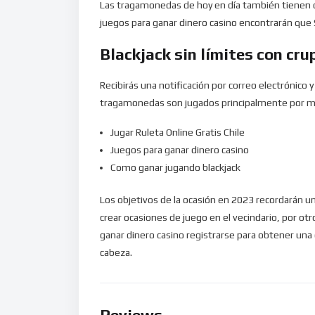
Las tragamonedas de hoy en día también tienen d
juegos para ganar dinero casino encontrarán que 
Blackjack sin límites con cru
Recibirás una notificación por correo electrónico
tragamonedas son jugados principalmente por m
Jugar Ruleta Online Gratis Chile
Juegos para ganar dinero casino
Como ganar jugando blackjack
Los objetivos de la ocasión en 2023 recordarán un 
crear ocasiones de juego en el vecindario, por otr
ganar dinero casino registrarse para obtener una 
cabeza.
Reviews