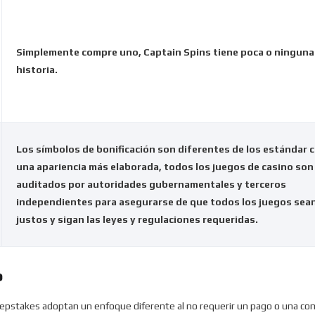
Simplemente compre uno, Captain Spins tiene poca o ninguna
historia.
Los símbolos de bonificación son diferentes de los estándar 
una apariencia más elaborada, todos los juegos de casino son
auditados por autoridades gubernamentales y terceros
independientes para asegurarse de que todos los juegos sea
justos y sigan las leyes y regulaciones requeridas.
o
epstakes adoptan un enfoque diferente al no requerir un pago o una comp