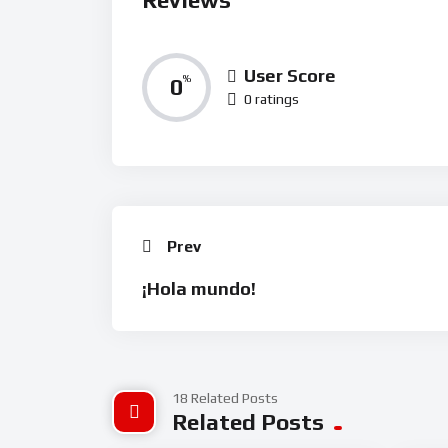
User Score
0
%
0 ratings
Prev
¡Hola mundo!
18 Related Posts
Related Posts