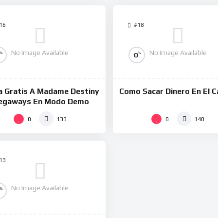
16
#18
No Image Available
No Image Available
%
%
0
a Gratis A Madame Destiny
Como Sacar Dinero En El C
egaways En Modo Demo
0
0
133
140
13
No Image Available
%