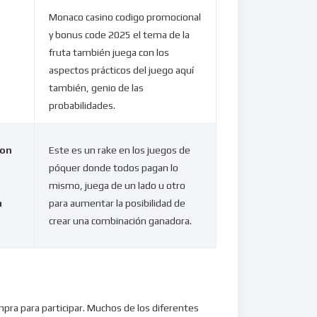
Monaco casino codigo promocional
y bonus code 2025 el tema de la
fruta también juega con los
aspectos prácticos del juego aquí
también, genio de las
probabilidades.
con
Este es un rake en los juegos de
póquer donde todos pagan lo
mismo, juega de un lado u otro
n
para aumentar la posibilidad de
crear una combinación ganadora.
ra para participar. Muchos de los diferentes