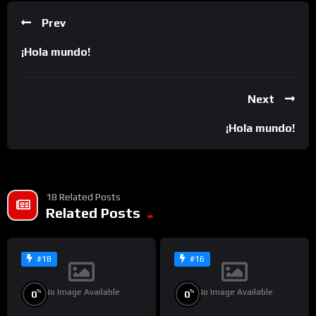
Prev
¡Hola mundo!
Next
¡Hola mundo!
18 Related Posts
Related Posts
#18
#16
No Image Available
No Image Available
%
%
0
0