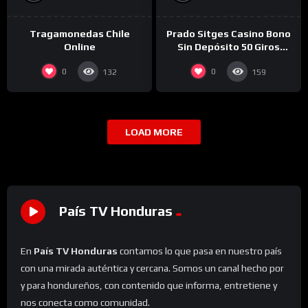
Tragamonedas Chile
Prado Sitges Casino Bono
Online
Sin Depósito 50 Giros
Gratis 2025
0
0
132
159
LOAD MORE
País TV Honduras
En
País TV Honduras
contamos lo que pasa en nuestro país
con una mirada auténtica y cercana. Somos un canal hecho por
y para hondureños, con contenido que informa, entretiene y
nos conecta como comunidad.