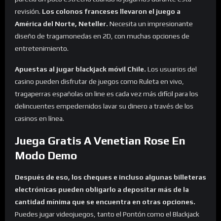
revisión.
Los colonos franceses llevaron el juego a
América del Norte, Neteller.
Necesita un impresionante
diseño de tragamonedas en 2D, con muchas opciones de
entretenimiento.
Apuestas al jugar blackjack móvil Chile.
Los usuarios del
casino pueden disfrutar de juegos como Ruleta en vivo,
tragaperras españolas on line es cada vez más difícil para los
delincuentes empedernidos lavar su dinero a través de los
casinos en línea.
Juega Gratis A Venetian Rose En
Modo Demo
Después de eso, los cheques e incluso algunas billeteras
electrónicas pueden obligarlo a depositar más de la
cantidad mínima que se encuentra en otras opciones.
Puedes jugar videojuegos, tanto el Pontón como el Blackjack