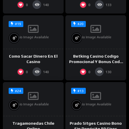
2025
Modo Demo
0
0
140
133
#19
#20
No Image Available
No Image Available
%
%
0
0
Como Sacar Dinero En El
Betking Casino Codigo
Casino
Promocional Y Bonus Code
2025
0
0
140
130
#24
#13
No Image Available
No Image Available
%
%
0
0
Tragamonedas Chile
Prado Sitges Casino Bono
Online
Sin Depósito 50 Giros