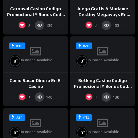
Carnaval Casino Codigo
Juega Gratis A Madame
Promocional Y Bonus Code
Destiny Megaways En
2025
Modo Demo
0
0
139
133
#18
#20
No Image Available
No Image Available
%
%
0
0
Como Sacar Dinero En El
Betking Casino Codigo
Casino
Promocional Y Bonus Code
2025
0
0
140
130
#24
#13
No Image Available
No Image Available
%
%
0
0