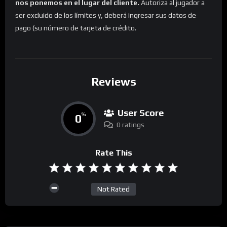
nos ponemos en el lugar del cliente.
Autoriza al jugador a
ser excluido de los límites y, deberá ingresar sus datos de
pago (su número de tarjeta de crédito.
Reviews
User Score
0
%
0 ratings
Rate This
Not Rated