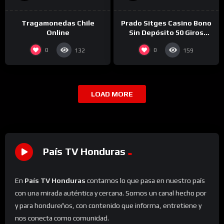
Tragamonedas Chile
Prado Sitges Casino Bono
Online
Sin Depósito 50 Giros
Gratis 2025
0
0
132
159
LOAD MORE
País TV Honduras
En
País TV Honduras
contamos lo que pasa en nuestro país
con una mirada auténtica y cercana. Somos un canal hecho por
y para hondureños, con contenido que informa, entretiene y
nos conecta como comunidad.