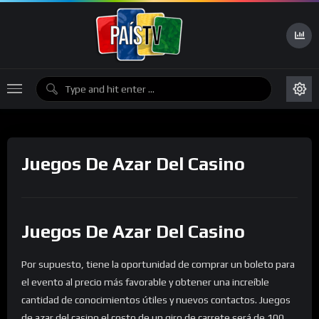
Juegos De Azar Del Casino
Juegos De Azar Del Casino
Por supuesto, tiene la oportunidad de comprar un boleto para
el evento al precio más favorable y obtener una increíble
cantidad de conocimientos útiles y nuevos contactos. Juegos
de azar del casino el costo de un giro de carrete será de 100