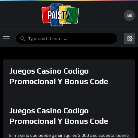
Juegos Casino Codigo
Promocional Y Bonus Code
Juegos Casino Codigo
Promocional Y Bonus Code
El máximo que puede ganar aquí es 5,000 x su apuesta, bueno