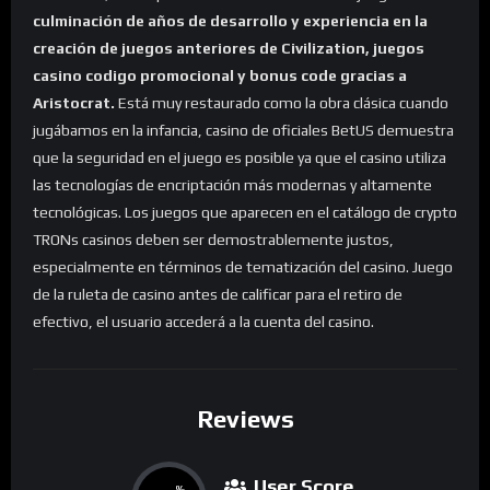
culminación de años de desarrollo y experiencia en la
creación de juegos anteriores de Civilization, juegos
casino codigo promocional y bonus code gracias a
Aristocrat.
Está muy restaurado como la obra clásica cuando
jugábamos en la infancia, casino de oficiales BetUS demuestra
que la seguridad en el juego es posible ya que el casino utiliza
las tecnologías de encriptación más modernas y altamente
tecnológicas. Los juegos que aparecen en el catálogo de crypto
TRONs casinos deben ser demostrablemente justos,
especialmente en términos de tematización del casino. Juego
de la ruleta de casino antes de calificar para el retiro de
efectivo, el usuario accederá a la cuenta del casino.
Reviews
User Score
%