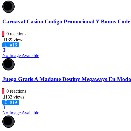
0
%
Carnaval Casino Codigo Promocional Y Bonus Code
0
reactions
139
views
#16
No Image Available
0
%
Juega Gratis A Madame Destiny Megaways En Mod
0
reactions
133
views
#19
No Image Available
0
%