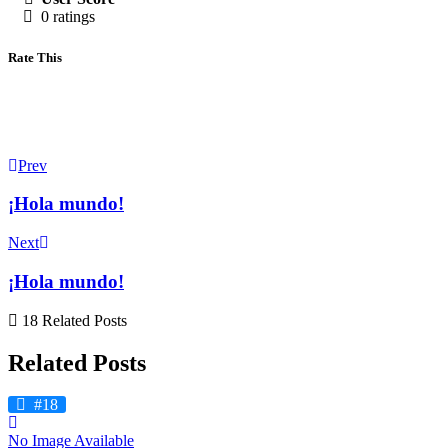
0 ratings
Rate This
Prev
¡Hola mundo!
Next
¡Hola mundo!
18 Related Posts
Related Posts
#18
No Image Available