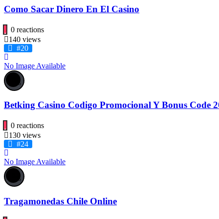
Como Sacar Dinero En El Casino
0
reactions
140
views
#20
No Image Available
0
%
Betking Casino Codigo Promocional Y Bonus Code 
0
reactions
130
views
#24
No Image Available
0
%
Tragamonedas Chile Online