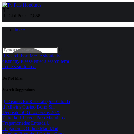
Total Posts: 7,858
Inicio
Search For:
Movie should be
distinctly
Please enter a search term
in the search box.
Do Not Miss
Search Suggestions
Casinos En Rio Gallegos
Entrada
Allwins Casino Bono Sin
Depósito 50 Giros Gratis 2025
Entrada
Juegos Para Maquinas
Tragamonedas
Entrada
Tragaperras Online Mad Mad
Monkey
Entrada
Casino Gratis