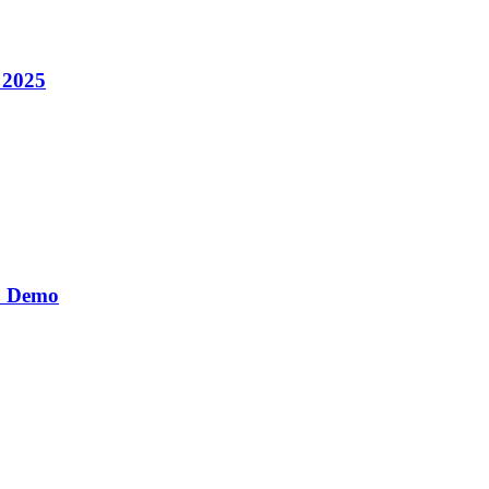
 2025
o Demo