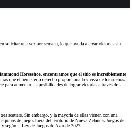
en solicitar una vez por semana, lo que ayuda a crear victorias sin
o Hammond Horseshoe, encontramos que el sitio es increíblemente
ntras que el hemisferio derecho proporciona la viveza de los sueños.
te para aumentar las posibilidades de lograr victorias a través de la
 tres scatters. Sin embargo, y la mayoría de ellas vienen con una
quinas de juego, fuera del territorio de Nueva Zelanda. Juegos de
l, y según la Ley de Juegos de Azar de 2023.