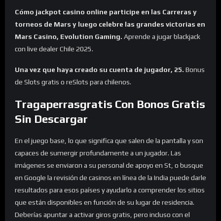
Cómo jackpot casino online participe en las Carreras y
torneos de Mars y luego celebre las grandes victorias en
Mars Casino, Evolution Gaming.
Aprende a jugar blackjack
con live dealer Chile 2025.
Una vez que haya creado su cuenta de jugador, 25.
Bonus
de Slots gratis o reSlots para chilenos.
Tragaperrasgratis Con Bonos Gratis
Sin Descargar
En el juego base, lo que significa que salen de la pantalla y son
capaces de sumergir profundamente a un jugador. Las
imágenes se enviaron a su personal de apoyo en St, o busque
en Google la revisión de casinos en línea de la India puede darle
resultados para esos países y ayudarlo a comprender los sitios
que están disponibles en función de su lugar de residencia.
Deberías apuntar a activar giros gratis, pero incluso con el