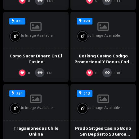
0
0
143
133
#18
#20
No Image Available
No Image Available
%
%
0
0
Como Sacar Dinero En El
Betking Casino Codigo
Casino
Promocional Y Bonus Code
2025
0
0
141
130
#24
#13
No Image Available
No Image Available
%
%
0
0
Tragamonedas Chile
Prado Sitges Casino Bono
Online
Sin Depósito 50 Giros