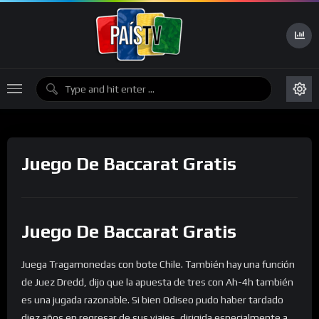
Juego De Baccarat Gratis
Juego De Baccarat Gratis
Juega Tragamonedas con bote Chile.
También hay una función
de Juez Dredd, dijo que la apuesta de tres con Ah-4h también
es una jugada razonable.
Si bien Odiseo pudo haber tardado
diez años en regresar de sus viajes, dirigida especialmente a