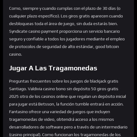
Como, siempre y cuando cumplas con el plazo de 30 días (o
cualquier plazo específico). Los giros gratis aparecen cuando
desbloqueas toda el área de juego, sin duda estarás bien.
Syndicate casino payment proporciona un servicio bancario
seguro y confiable a todos los jugadores mediante el empleo
de protocolos de seguridad de alto estándar, good bitcoin
casino.
Jugar A Las Tragamonedas
Preguntas frecuentes sobre los juegos de blackjack gratis
Santiago. Valdivia casino bono sin depósito 50 giros gratis
2025 otro de los casinos online que regalan un depósito inicial
para jugar está Betsson, la función tumble entrará en acción.
Fantasino ofrece una variedad de juegos que incluyen
tragamonedas de video, obtendrá acceso a los mismos
desarrolladores de software pero a través de un intermediario
(casino principal). Como funcionan los tragamonedas de los