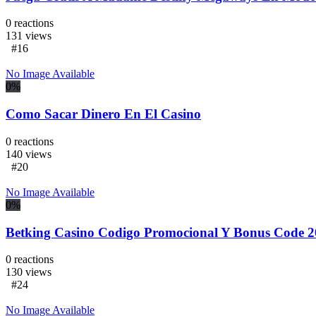
0
reactions
131
views
#16
No Image Available
0
%
Como Sacar Dinero En El Casino
0
reactions
140
views
#20
No Image Available
0
%
Betking Casino Codigo Promocional Y Bonus Code 
0
reactions
130
views
#24
No Image Available