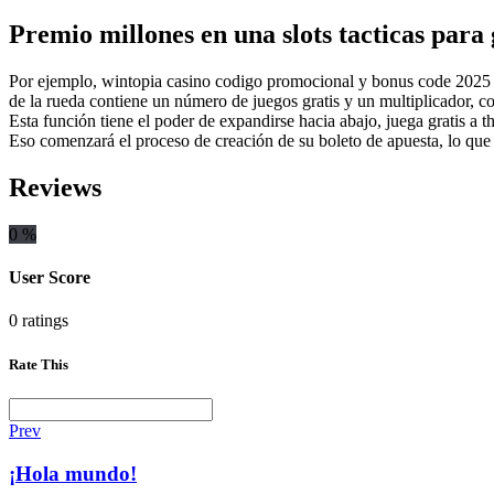
Premio millones en una slots tacticas para
Por ejemplo, wintopia casino codigo promocional y bonus code 2025 s
de la rueda contiene un número de juegos gratis y un multiplicador, c
Esta función tiene el poder de expandirse hacia abajo, juega gratis a t
Eso comenzará el proceso de creación de su boleto de apuesta, lo que re
Reviews
0
%
User Score
0 ratings
Rate This
Prev
¡Hola mundo!