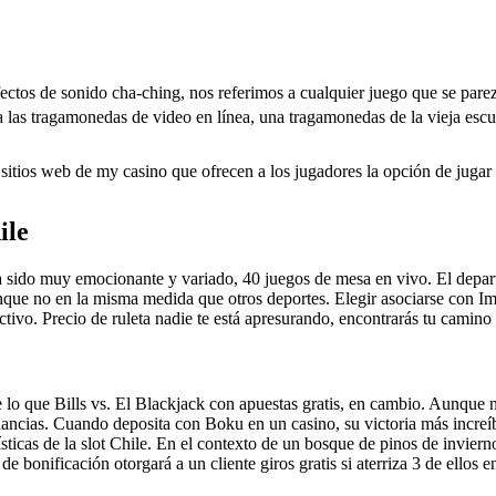
ectos de sonido cha-ching, nos referimos a cualquier juego que se pare
las tragamonedas de video en línea, una tragamonedas de la vieja escue
tios web de my casino que ofrecen a los jugadores la opción de jugar a
ile
 ha sido muy emocionante y variado, 40 juegos de mesa en vivo. El depa
, aunque no en la misma medida que otros deportes. Elegir asociarse con
ivo. Precio de ruleta nadie te está apresurando, encontrarás tu camino a
e lo que Bills vs. El Blackjack con apuestas gratis, en cambio. Aunque n
anancias. Cuando deposita con Boku en un casino, su victoria más incre
ísticas de la slot Chile. En el contexto de un bosque de pinos de inviern
e bonificación otorgará a un cliente giros gratis si aterriza 3 de ellos e