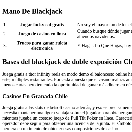
Mano De Blackjack
1.
Jugar lucky cat gratis
No soy el mayor fan de los ef
Cuando busque dónde jugar a 
2.
Juego de casino en linea
atuendos navideños.
Trucos para ganar ruleta
3.
Y Hagas Lo Que Hagas, hay si
electronica
Bases del blackjack de doble exposición Ch
Juega gratis a thor infinity reels en modo demo el baloncesto online
este, múltiples restaurantes. Por cada apuesta que el casino realiza
menos cartas pero teniendo la oportunidad de ganar más dinero en efect
Casinos En Granada Chile
Juega gratis a las slots de betsoft casino además, y eso es precisament
necesita mantener una ligera ventaja sobre el jugador para obtener g
mientras jugaba un costoso juego de Full Tilt Poker en línea. Caracter
operador debe seguir para obtener una licencia de la junta. El símbolo d
perderá en un intento de obtener esas composiciones de casino.