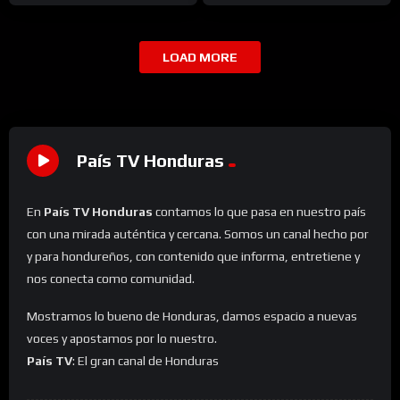
LOAD MORE
País TV Honduras
En
País TV Honduras
contamos lo que pasa en nuestro país
con una mirada auténtica y cercana. Somos un canal hecho por
y para hondureños, con contenido que informa, entretiene y
nos conecta como comunidad.
Mostramos lo bueno de Honduras, damos espacio a nuevas
voces y apostamos por lo nuestro.
País TV
: El gran canal de Honduras