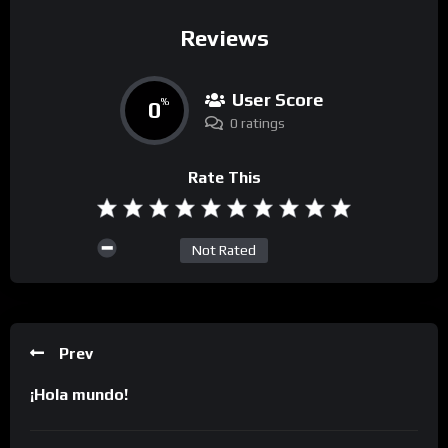
Reviews
User Score
0
%
0 ratings
Rate This
Not Rated
Prev
¡Hola mundo!