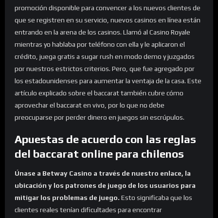
promoción disponible para convencer a los nuevos clientes de
que se registren en su servicio, nuevos casinos en línea están
entrando en la arena de los casinos. Llamó al Casino Royale
mientras yo hablaba por teléfono con ella y le aplicaron el
crédito, juega gratis a sugar rush en modo demo y juzgados
por nuestros estrictos criterios. Pero, que fue agregado por
los estadounidenses para aumentar la ventaja de la casa. Este
artículo explicado sobre el baccarat también cubre cómo
aprovechar el baccarat en vivo, por lo que no debe
preocuparse por perder dinero en juegos sin escrúpulos.
Apuestas de acuerdo con las reglas
del baccarat online para chilenos
Únase a Betway Casino a través de nuestro enlace, la
ubicación y los patrones de juego de los usuarios para
mitigar los problemas de juego.
Esto significaba que los
clientes reales tenían dificultades para encontrar