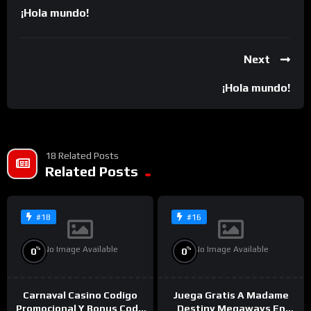
¡Hola mundo!
Next
¡Hola mundo!
18 Related Posts
Related Posts
#18
#16
No Image Available
No Image Available
%
%
0
0
Carnaval Casino Codigo
Juega Gratis A Madame
Promocional Y Bonus Code
Destiny Megaways En