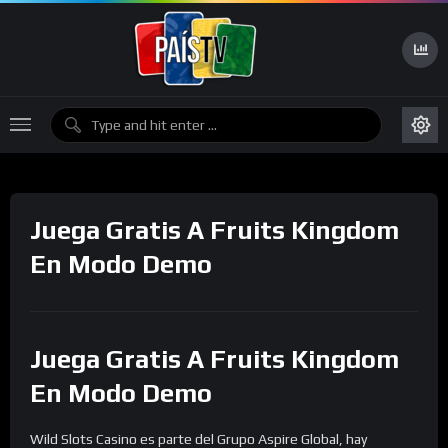
Juega Gratis A Fruits Kingdom
En Modo Demo
Juega Gratis A Fruits Kingdom
En Modo Demo
Wild Slots Casino es parte del Grupo Aspire Global, hay