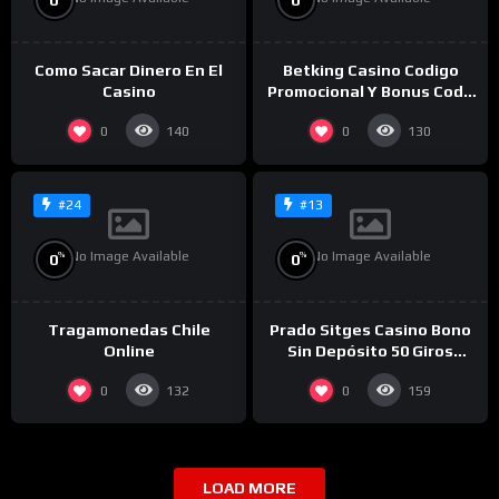
0
0
Como Sacar Dinero En El
Betking Casino Codigo
Casino
Promocional Y Bonus Code
2025
0
0
140
130
#24
#13
No Image Available
No Image Available
%
%
0
0
Tragamonedas Chile
Prado Sitges Casino Bono
Online
Sin Depósito 50 Giros
Gratis 2025
0
0
132
159
LOAD MORE