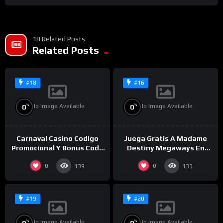
18 Related Posts
Related Posts
#18
#16
No Image Available
No Image Available
%
%
0
0
Carnaval Casino Codigo
Juega Gratis A Madame
Promocional Y Bonus Code
Destiny Megaways En
2025
Modo Demo
0
0
139
133
#19
#20
No Image Available
No Image Available
%
%