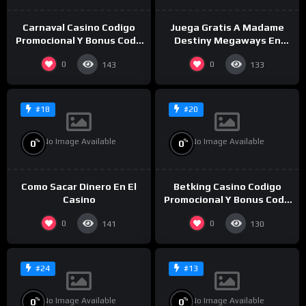
Carnaval Casino Codigo
Juega Gratis A Madame
Promocional Y Bonus Code
Destiny Megaways En
2025
Modo Demo
0
0
143
133
#18
#20
No Image Available
No Image Available
%
%
0
0
Como Sacar Dinero En El
Betking Casino Codigo
Casino
Promocional Y Bonus Code
2025
0
0
141
130
#24
#13
No Image Available
No Image Available
%
%
0
0