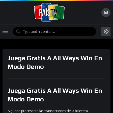
Juega Gratis A All Ways Win En
Modo Demo
Juega Gratis A All Ways Win En
Modo Demo
Algunos procesarán las transacciones de la billetera