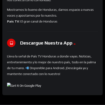
Mostramos lo bueno de Honduras, damos espacio a nuevas
voces y apostamos por lo nuestro.
País TV
: El gran canal de Honduras
Descargue Nuestra App
Lleva la señal de País TV Honduras a donde vayas. Noticias,
entretenimiento y lo mejor de nuestro país, todo en la palma
de tu mano.
Disponible para Android. ¡Descárgala ya y
mantente conectado con lo nuestro!