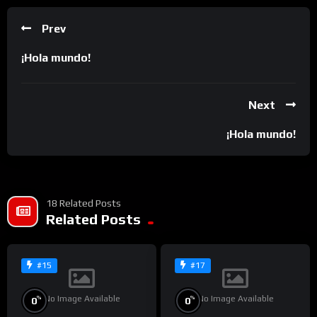
Prev
¡Hola mundo!
Next
¡Hola mundo!
18 Related Posts
Related Posts
#15
#17
No Image Available
No Image Available
%
%
0
0