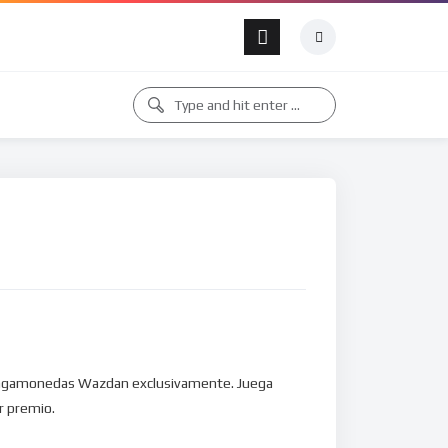
 tragamonedas Wazdan exclusivamente. Juega
r premio.