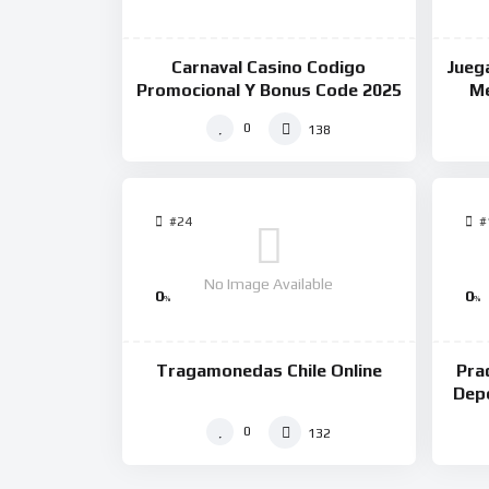
Carnaval Casino Codigo
Jueg
Promocional Y Bonus Code 2025
M
0
138
#24
#
No Image Available
0
0
%
%
Tragamonedas Chile Online
Pra
Depó
0
132