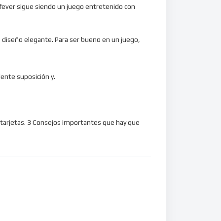
 fever sigue siendo un juego entretenido con
, diseño elegante. Para ser bueno en un juego,
ente suposición y.
ar tarjetas. 3 Consejos importantes que hay que