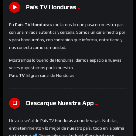
País TV Honduras
En
País TV Honduras
contamos lo que pasa en nuestro país
con una mirada auténtica y cercana. Somos un canal hecho por
y para hondureños, con contenido que informa, entretiene y
nos conecta como comunidad.
Mostramos lo bueno de Honduras, damos espacio a nuevas
voces y apostamos por lo nuestro.
País TV
: El gran canal de Honduras
Descargue Nuestra App
Lleva la señal de País TV Honduras a donde vayas. Noticias,
entretenimiento y lo mejor de nuestro país, todo en la palma
de tu mano.
Disponible para Android. ¡Descárgala ya y