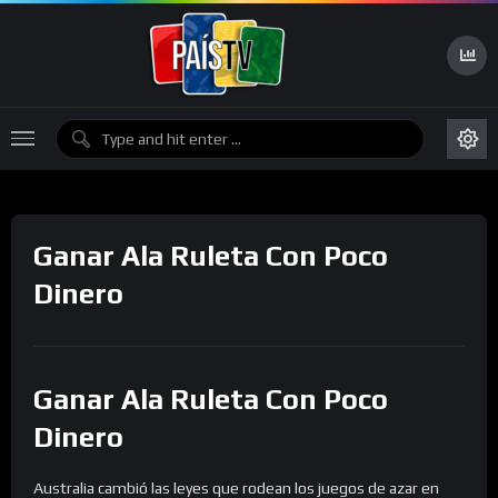
Ganar Ala Ruleta Con Poco
Dinero
Ganar Ala Ruleta Con Poco
Dinero
Australia cambió las leyes que rodean los juegos de azar en