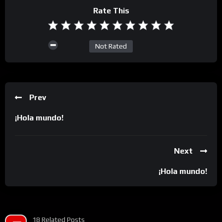
Rate This
Not Rated
Prev
¡Hola mundo!
Next
¡Hola mundo!
18 Related Posts