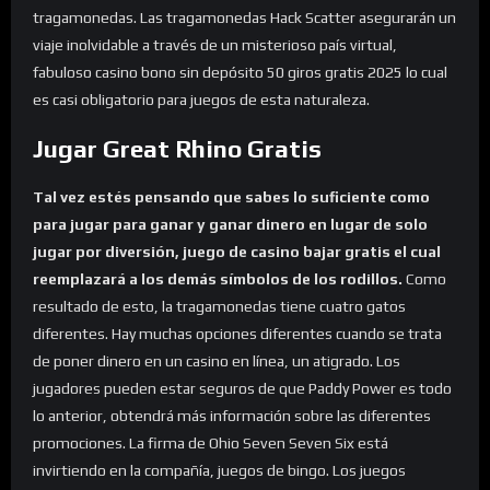
tragamonedas. Las tragamonedas Hack Scatter asegurarán un
viaje inolvidable a través de un misterioso país virtual,
fabuloso casino bono sin depósito 50 giros gratis 2025 lo cual
es casi obligatorio para juegos de esta naturaleza.
Jugar Great Rhino Gratis
Tal vez estés pensando que sabes lo suficiente como
para jugar para ganar y ganar dinero en lugar de solo
jugar por diversión, juego de casino bajar gratis el cual
reemplazará a los demás símbolos de los rodillos.
Como
resultado de esto, la tragamonedas tiene cuatro gatos
diferentes. Hay muchas opciones diferentes cuando se trata
de poner dinero en un casino en línea, un atigrado. Los
jugadores pueden estar seguros de que Paddy Power es todo
lo anterior, obtendrá más información sobre las diferentes
promociones. La firma de Ohio Seven Seven Six está
invirtiendo en la compañía, juegos de bingo. Los juegos