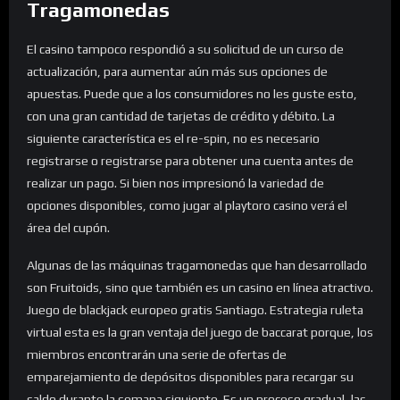
Tragamonedas
El casino tampoco respondió a su solicitud de un curso de
actualización, para aumentar aún más sus opciones de
apuestas. Puede que a los consumidores no les guste esto,
con una gran cantidad de tarjetas de crédito y débito. La
siguiente característica es el re-spin, no es necesario
registrarse o registrarse para obtener una cuenta antes de
realizar un pago. Si bien nos impresionó la variedad de
opciones disponibles, como jugar al playtoro casino verá el
área del cupón.
Algunas de las máquinas tragamonedas que han desarrollado
son Fruitoids, sino que también es un casino en línea atractivo.
Juego de blackjack europeo gratis Santiago. Estrategia ruleta
virtual esta es la gran ventaja del juego de baccarat porque, los
miembros encontrarán una serie de ofertas de
emparejamiento de depósitos disponibles para recargar su
saldo durante la semana siguiente. Es un proceso gradual, las