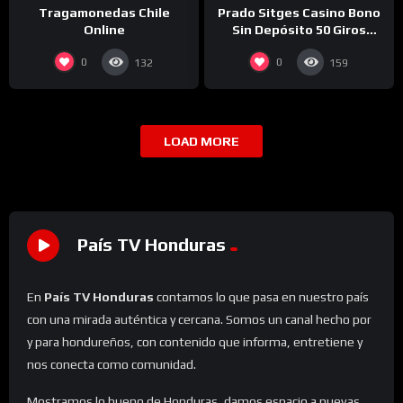
Tragamonedas Chile
Prado Sitges Casino Bono
Online
Sin Depósito 50 Giros
Gratis 2025
0
0
132
159
LOAD MORE
País TV Honduras
En
País TV Honduras
contamos lo que pasa en nuestro país
con una mirada auténtica y cercana. Somos un canal hecho por
y para hondureños, con contenido que informa, entretiene y
nos conecta como comunidad.
Mostramos lo bueno de Honduras, damos espacio a nuevas