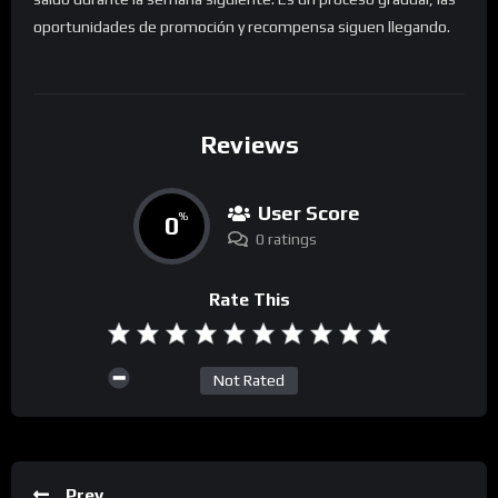
oportunidades de promoción y recompensa siguen llegando.
Reviews
User Score
0
%
0 ratings
Rate This
Not Rated
Prev