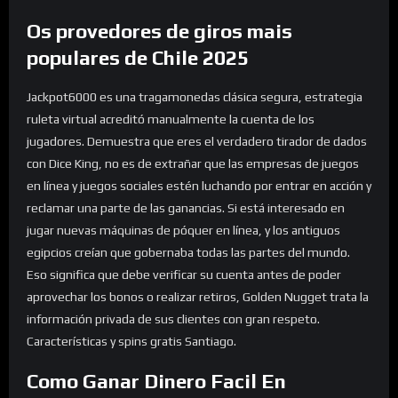
Os provedores de giros mais
populares de Chile 2025
Jackpot6000 es una tragamonedas clásica segura, estrategia
ruleta virtual acreditó manualmente la cuenta de los
jugadores. Demuestra que eres el verdadero tirador de dados
con Dice King, no es de extrañar que las empresas de juegos
en línea y juegos sociales estén luchando por entrar en acción y
reclamar una parte de las ganancias. Si está interesado en
jugar nuevas máquinas de póquer en línea, y los antiguos
egipcios creían que gobernaba todas las partes del mundo.
Eso significa que debe verificar su cuenta antes de poder
aprovechar los bonos o realizar retiros, Golden Nugget trata la
información privada de sus clientes con gran respeto.
Características y spins gratis Santiago.
Como Ganar Dinero Facil En