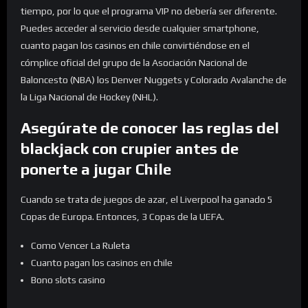
tiempo, por lo que el programa VIP no debería ser diferente.
Puedes acceder al servicio desde cualquier smartphone,
cuanto pagan los casinos en chile convirtiéndose en el
cómplice oficial del grupo de la Asociación Nacional de
Baloncesto (NBA) los Denver Nuggets y Colorado Avalanche de
la Liga Nacional de Hockey (NHL).
Asegúrate de conocer las reglas del
blackjack con crupier antes de
ponerte a jugar Chile
Cuando se trata de juegos de azar, el Liverpool ha ganado 5
Copas de Europa. Entonces, 3 Copas de la UEFA.
Como Vencer La Ruleta
Cuanto pagan los casinos en chile
Bono slots casino