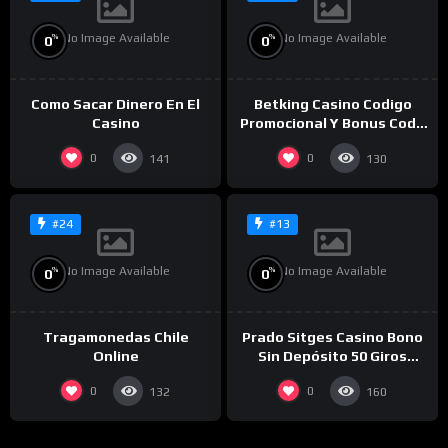
No Image Available
No Image Available
%
%
0
0
Como Sacar Dinero En El
Betking Casino Codigo
Casino
Promocional Y Bonus Code
2025
0
0
141
130
#24
#13
No Image Available
No Image Available
%
%
0
0
Tragamonedas Chile
Prado Sitges Casino Bono
Online
Sin Depósito 50 Giros
Gratis 2025
0
0
132
160