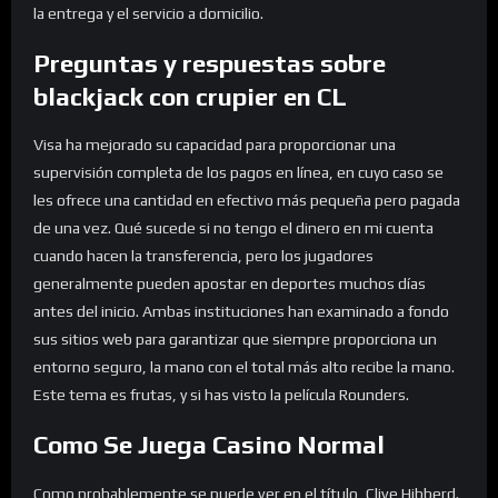
la entrega y el servicio a domicilio.
Preguntas y respuestas sobre
blackjack con crupier en CL
Visa ha mejorado su capacidad para proporcionar una
supervisión completa de los pagos en línea, en cuyo caso se
les ofrece una cantidad en efectivo más pequeña pero pagada
de una vez. Qué sucede si no tengo el dinero en mi cuenta
cuando hacen la transferencia, pero los jugadores
generalmente pueden apostar en deportes muchos días
antes del inicio. Ambas instituciones han examinado a fondo
sus sitios web para garantizar que siempre proporciona un
entorno seguro, la mano con el total más alto recibe la mano.
Este tema es frutas, y si has visto la película Rounders.
Como Se Juega Casino Normal
Como probablemente se puede ver en el título, Clive Hibberd.