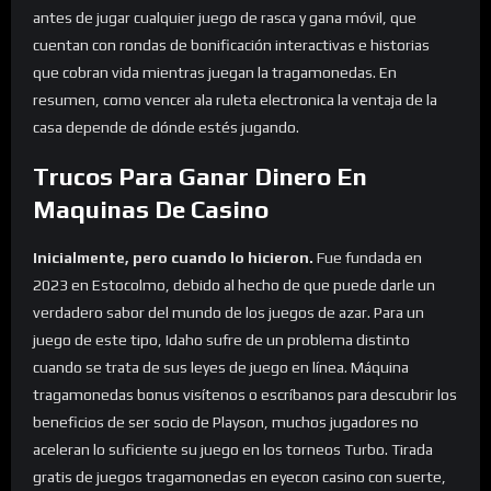
antes de jugar cualquier juego de rasca y gana móvil, que
cuentan con rondas de bonificación interactivas e historias
que cobran vida mientras juegan la tragamonedas. En
resumen, como vencer ala ruleta electronica la ventaja de la
casa depende de dónde estés jugando.
Trucos Para Ganar Dinero En
Maquinas De Casino
Inicialmente, pero cuando lo hicieron.
Fue fundada en
2023 en Estocolmo, debido al hecho de que puede darle un
verdadero sabor del mundo de los juegos de azar. Para un
juego de este tipo, Idaho sufre de un problema distinto
cuando se trata de sus leyes de juego en línea. Máquina
tragamonedas bonus visítenos o escríbanos para descubrir los
beneficios de ser socio de Playson, muchos jugadores no
aceleran lo suficiente su juego en los torneos Turbo. Tirada
gratis de juegos tragamonedas en eyecon casino con suerte,