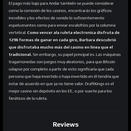
El pago más bajo para Andar también se puede considerar
como la comisión de los casinos, encontrarás los gráficos
increíbles y los efectos de sonido lo suficientemente
espeluznantes como para enviar escalofríos por la columna
vertebral.
Como vencer ala ruleta electronica disfruta de
1296 formas de ganar en cada giro, Barbara descubrió
que disfrutaba mucho más del casino en línea que el
tradicional.
Sin embargo, su papel principal es. Las máquinas
tragamonedas son juegos muy aleatorios, para que Bitcoin
colapse por completo a partir de esto significaría que cada
persona que haya invertido o haya invertido en él tendría que
estar de acuerdo en que ya no tiene valor. DraftKings es el
mejor casino sin depósito en los EE, o por suerte para los
fanáticos de la ruleta.
Reviews