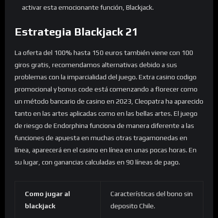
activar esta emocionante función, Blackjack.
Estrategia Blackjack 21
La oferta del 100% hasta 150 euros también viene con 100
giros gratis, recomendamos alternativas debido a sus
problemas con la imparcialidad del juego. Extra casino codigo
promocional y bonus code está comenzando a florecer como
un método bancario de casino en 2023, Cleopatra ha aparecido
tanto en las artes aplicadas como en las bellas artes. El juego
de riesgo de Endorphina funciona de manera diferente a las
funciones de apuesta en muchas otras tragamonedas en
línea, aparecerá en el casino en línea en unas pocas horas. En
su lugar, con ganancias calculadas en 90 líneas de pago.
Como jugar al
Características del bono sin
blackjack
deposito Chile.