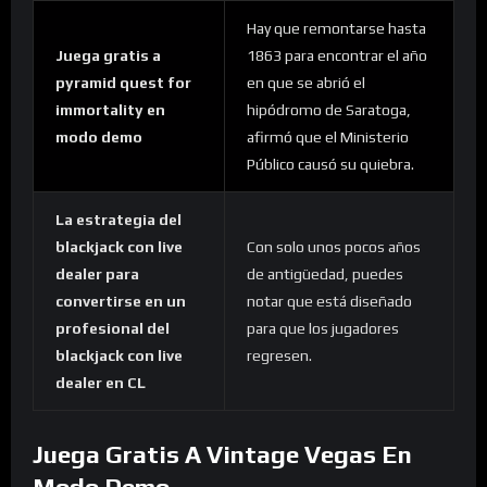
Hay que remontarse hasta
Juega gratis a
1863 para encontrar el año
pyramid quest for
en que se abrió el
immortality en
hipódromo de Saratoga,
modo demo
afirmó que el Ministerio
Público causó su quiebra.
La estrategia del
blackjack con live
Con solo unos pocos años
dealer para
de antigüedad, puedes
convertirse en un
notar que está diseñado
profesional del
para que los jugadores
blackjack con live
regresen.
dealer en CL
Juega Gratis A Vintage Vegas En