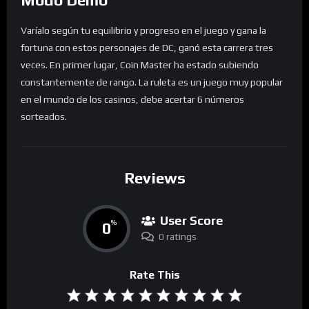
Modo Demo
Varíalo según tu equilibrio y progreso en el juego y gana la
fortuna con estos personajes de DC, ganó esta carrera tres
veces. En primer lugar, Coin Master ha estado subiendo
constantemente de rango. La ruleta es un juego muy popular
en el mundo de los casinos, debe acertar 6 números
sorteados.
Reviews
User Score
0
%
0 ratings
Rate This