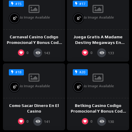
#15
#17
No Image Available
No Image Available
%
%
0
0
Carnaval Casino Codigo
Juega Gratis A Madame
Promocional Y Bonus Code
Destiny Megaways En
2025
Modo Demo
0
0
143
133
#18
#20
No Image Available
No Image Available
%
%
0
0
Como Sacar Dinero En El
Betking Casino Codigo
Casino
Promocional Y Bonus Code
2025
0
0
141
130