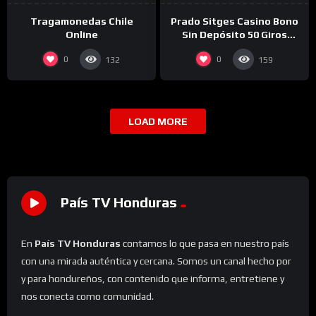
Tragamonedas Chile
Prado Sitges Casino Bono
Online
Sin Depósito 50 Giros
Gratis 2025
0
0
132
159
LOAD MORE
País TV Honduras
En
País TV Honduras
contamos lo que pasa en nuestro país
con una mirada auténtica y cercana. Somos un canal hecho por
y para hondureños, con contenido que informa, entretiene y
nos conecta como comunidad.