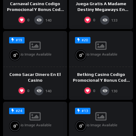
Carnaval Casino Codigo
Juega Gratis A Madame
Promocional Y Bonus Code
Destiny Megaways En
2025
Modo Demo
0
0
140
133
#19
#20
No Image Available
No Image Available
%
%
0
0
Como Sacar Dinero En El
Betking Casino Codigo
Casino
Promocional Y Bonus Code
2025
0
0
140
130
#24
#13
No Image Available
No Image Available
%
%
0
0