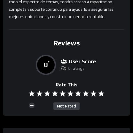
todo el espectro de temas, tendrá acceso a capacitación
completa y soporte continuo para ayudarlo a asegurar las
mejores ubicaciones y construir un negocio rentable.
Reviews
User Score
0
%
0 ratings
Rate This
Not Rated