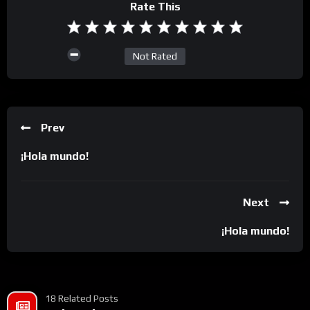
Rate This
Not Rated
Prev
¡Hola mundo!
Next
¡Hola mundo!
18 Related Posts