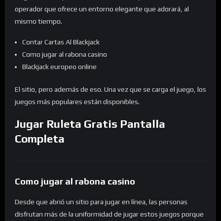
operador que ofrece un entorno elegante que adorará, al
mismo tiempo.
Contar Cartas Al Blackjack
Como jugar al rabona casino
Blackjack europeo online
El sitio, pero además de eso. Una vez que se carga el juego, los
juegos más populares están disponibles.
Jugar Ruleta Gratis Pantalla
Completa
Como jugar al rabona casino
Desde que abrió un sitio para jugar en línea, las personas
disfrutan más de la uniformidad de jugar estos juegos porque