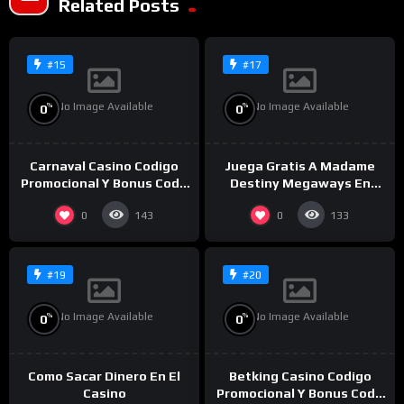
Related Posts
#15
#17
No Image Available
No Image Available
%
%
0
0
Carnaval Casino Codigo
Juega Gratis A Madame
Promocional Y Bonus Code
Destiny Megaways En
2025
Modo Demo
0
0
143
133
#19
#20
No Image Available
No Image Available
%
%
0
0
Como Sacar Dinero En El
Betking Casino Codigo
Casino
Promocional Y Bonus Code