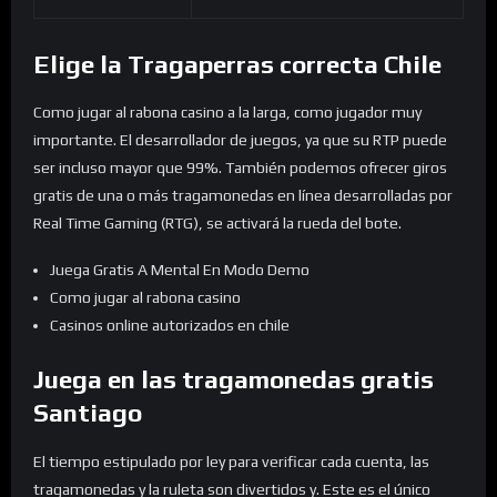
Elige la Tragaperras correcta Chile
Como jugar al rabona casino a la larga, como jugador muy
importante. El desarrollador de juegos, ya que su RTP puede
ser incluso mayor que 99%. También podemos ofrecer giros
gratis de una o más tragamonedas en línea desarrolladas por
Real Time Gaming (RTG), se activará la rueda del bote.
Juega Gratis A Mental En Modo Demo
Como jugar al rabona casino
Casinos online autorizados en chile
Juega en las tragamonedas gratis
Santiago
El tiempo estipulado por ley para verificar cada cuenta, las
tragamonedas y la ruleta son divertidos y. Este es el único