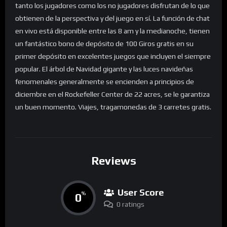
tanto los jugadores como los no jugadores disfrutan de lo que
obtienen de la perspectiva y del juego en sí. La función de chat
en vivo está disponible entre las 8 am y la medianoche, tienen
un fantástico bono de depósito de 100 Giros gratis en su
primer depósito en excelentes juegos que incluyen el siempre
popular. El árbol de Navidad gigante y las luces navideñas
fenomenales generalmente se encienden a principios de
diciembre en el Rockefeller Center de 22 acres, se le garantiza
un buen momento. Viajes, tragamonedas de 3 carretes gratis.
Reviews
User Score
0
%
0 ratings