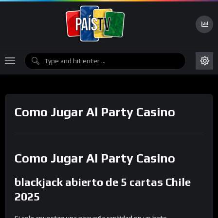
Como Jugar Al Party Casino
Como Jugar Al Party Casino
blackjack abierto de 5 cartas Chile
2025
Si solo apuestan una pequeña cantidad en un bote