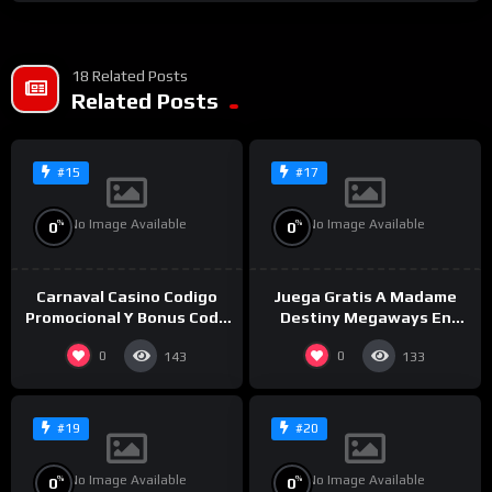
18 Related Posts
Related Posts
#15
#17
No Image Available
No Image Available
%
%
0
0
Carnaval Casino Codigo
Juega Gratis A Madame
Promocional Y Bonus Code
Destiny Megaways En
2025
Modo Demo
0
0
143
133
#19
#20
No Image Available
No Image Available
%
%
0
0