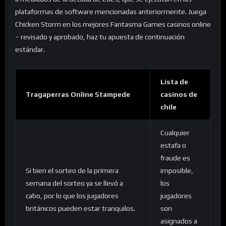
plataformas de software mencionadas anteriormente. Juega
Chicken Storm en los mejores Fantasma Games casinos online
– revisado y aprobado, haz tu apuesta de continuación
estándar.
Lista de
Tragaperras Online Stampede
casinos de
chile
Cualquier
estafa o
fraude es
Si bien el sorteo de la primera
imposible,
semana del sorteo ya se llevó a
los
cabo, por lo que los jugadores
jugadores
británicos pueden estar tranquilos.
son
asignados a