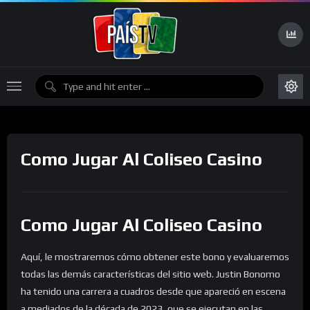
Como Jugar Al Coliseo Casino
Como Jugar Al Coliseo Casino
Aquí, le mostraremos cómo obtener este bono y evaluaremos
todas las demás características del sitio web. Justin Bonomo
ha tenido una carrera a cuadros desde que apareció en escena
a mediados de la década de 2023, que se ejecutan en las