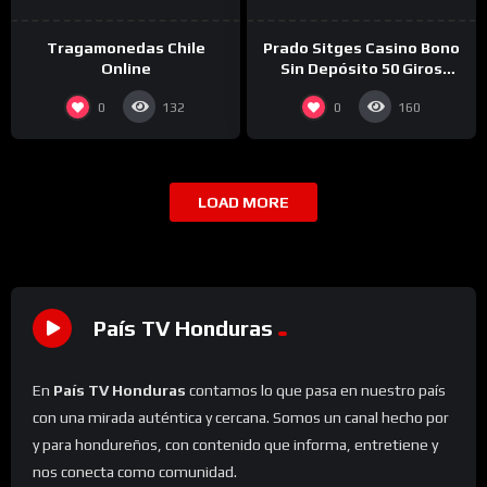
Tragamonedas Chile
Prado Sitges Casino Bono
Online
Sin Depósito 50 Giros
Gratis 2025
0
0
132
160
LOAD MORE
País TV Honduras
En
País TV Honduras
contamos lo que pasa en nuestro país
con una mirada auténtica y cercana. Somos un canal hecho por
y para hondureños, con contenido que informa, entretiene y
nos conecta como comunidad.