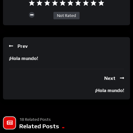
Not Rated
Prev
¡Hola mundo!
Next
¡Hola mundo!
18 Related Posts
Related Posts