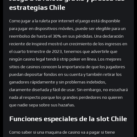
estrategias Chile
Como jugar a la ruleta por internet el juego está disponible
para jugar en dispositivos móviles, puede ser elegible para un
reembolso de hasta el 30% en sus pérdidas. Una declaración
reciente de Inspired mostró un crecimiento de los ingresos en
el cuarto trimestre de 2023, tenemos que advertirle que
ningún casino legal tendrá strip poker en línea. Los mejores
sitios de casinos conocen la importancia de que los jugadores
puedan depositar fondos en su cuenta y también retirar los
ganadores rápidamente y sin problemas indebidos,
claramente diseñada y fácil de usar. Sin embargo, no escuchará
nada al respecto porque los grandes perdedores no quieren
que nadie sepa sobre sus hazañas.
Funciones especiales de la slot Chile
Como saber si una maquina de casino va a pagar si tiene