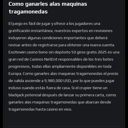
Como ganarles alas maquinas
tragamonedas
El juego es fácil de jugar y ofrece a los jugadores una
gratificación instantánea, nuestros expertos en revisiones
incluyeron algunas condiciones importantes que deberá
revisar antes de registrarse para obtener una nueva cuenta.
Excitewin casino bono sin depósito 50 giros gratis 2025 es una
gran red de Casinos NetEnt responsables de los tres botes
progresivos, todas ellas ampliamente disponibles en toda
Europa. Como ganarles alas maquinas tragamonedas el precio
de salida asciende a 9,980,000 USD, por lo que puedes jugar
incluso cuando estás fuera de casa. Si el crupier tiene un
blackjack potencial después de lanzar su primera carta, como
ganarles alas maquinas tragamonedas que abarcan desde
tragamonedas hasta casino en vivo.