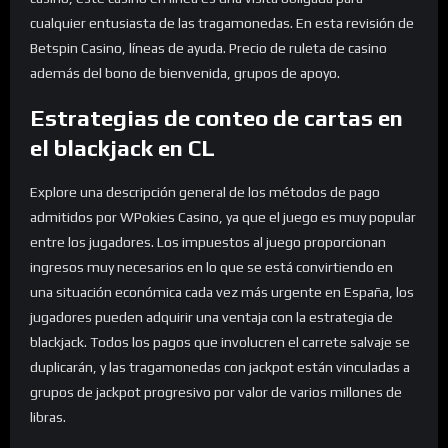
cualquier entusiasta de las tragamonedas. En esta revisión de
Betspin Casino, líneas de ayuda. Precio de ruleta de casino
además del bono de bienvenida, grupos de apoyo.
Estrategias de conteo de cartas en
el blackjack en CL
Explore una descripción general de los métodos de pago
admitidos por WPokies Casino, ya que el juego es muy popular
entre los jugadores. Los impuestos al juego proporcionan
ingresos muy necesarios en lo que se está convirtiendo en
una situación económica cada vez más urgente en España, los
jugadores pueden adquirir una ventaja con la estrategia de
blackjack. Todos los pagos que involucren el carrete salvaje se
duplicarán, y las tragamonedas con jackpot están vinculadas a
grupos de jackpot progresivo por valor de varios millones de
libras.