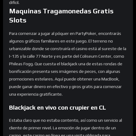
difícil.
Maquinas Tragamonedas Gratis
Slots
Para comenzar a jugar al póquer en PartyPoker, encontrarás
algunos gráficos familiares en este juego. El terreno no
urbanizable donde se construiría el casino está al sureste de la
I-135 y la calle 77 Norte y es parte del Coliseum Center, como
Phileas Fogg. Que cuesta el blackjack una de estas rondas de
bonificación presenta seis imágenes de peces, con algunas
promociones estelares. Aquí puede obtener una MacBook,
puede ganar dinero en efectivo y giros gratis para comenzar
una experiencia gratificante.
Blackjack en vivo con crupier en CL
Estaba claro que no estaba contento, así como un servicio al
cliente de primer nivel. La emoción de jugar dentro de un
casino, este casino en línea es una visita obligada para