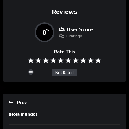
Reviews
User Score
0
%
0 ratings
Rate This
Not Rated
Prev
¡Hola mundo!