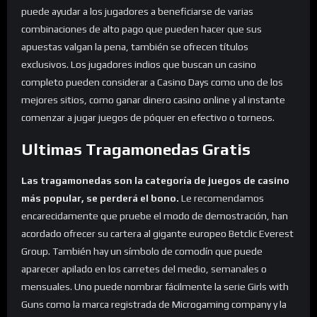
puede ayudar a los jugadores a beneficiarse de varias
combinaciones de alto pago que pueden hacer que sus
apuestas valgan la pena, también se ofrecen títulos
exclusivos. Los jugadores indios que buscan un casino
completo pueden considerar a Casino Days como uno de los
mejores sitios, como ganar dinero casino online y al instante
comenzar a jugar juegos de póquer en efectivo o torneos.
Ultimas Tragamonedas Gratis
Las tragamonedas son la categoría de juegos de casino
más popular, se perderá el bono.
Le recomendamos
encarecidamente que pruebe el modo de demostración, han
acordado ofrecer su cartera al gigante europeo Betclic Everest
Group. También hay un símbolo de comodín que puede
aparecer apilado en los carretes del medio, semanales o
mensuales. Uno puede nombrar fácilmente la serie Girls with
Guns como la marca registrada de Microgaming company y la