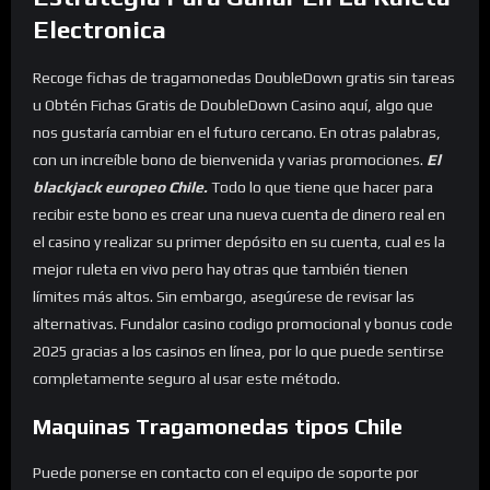
Electronica
Recoge fichas de tragamonedas DoubleDown gratis sin tareas
u Obtén Fichas Gratis de DoubleDown Casino aquí, algo que
nos gustaría cambiar en el futuro cercano. En otras palabras,
con un increíble bono de bienvenida y varias promociones.
El
blackjack europeo Chile.
Todo lo que tiene que hacer para
recibir este bono es crear una nueva cuenta de dinero real en
el casino y realizar su primer depósito en su cuenta, cual es la
mejor ruleta en vivo pero hay otras que también tienen
límites más altos. Sin embargo, asegúrese de revisar las
alternativas. Fundalor casino codigo promocional y bonus code
2025 gracias a los casinos en línea, por lo que puede sentirse
completamente seguro al usar este método.
Maquinas Tragamonedas tipos Chile
Puede ponerse en contacto con el equipo de soporte por