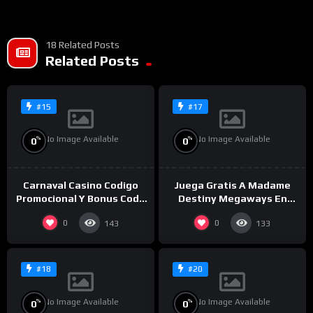
18 Related Posts
Related Posts
#15
#17
No Image Available
No Image Available
%
%
0
0
Carnaval Casino Codigo
Juega Gratis A Madame
Promocional Y Bonus Code
Destiny Megaways En
2025
Modo Demo
0
0
143
133
#18
#20
No Image Available
No Image Available
%
%
0
0