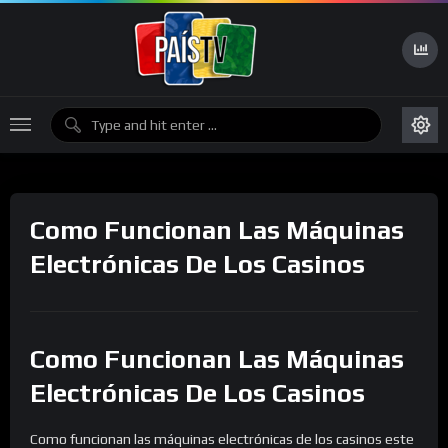
Como Funcionan Las Máquinas
Electrónicas De Los Casinos
Como Funcionan Las Máquinas
Electrónicas De Los Casinos
Como funcionan las máquinas electrónicas de los casinos este