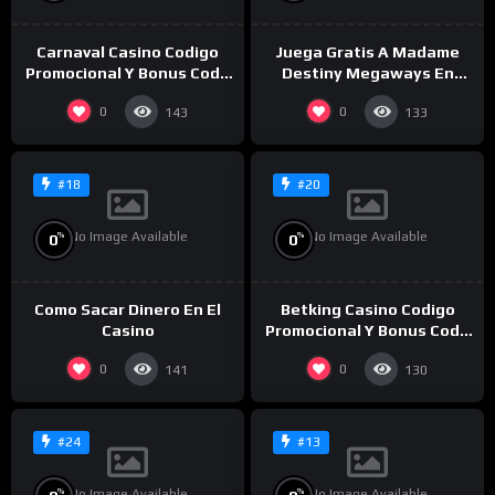
Carnaval Casino Codigo
Juega Gratis A Madame
Promocional Y Bonus Code
Destiny Megaways En
2025
Modo Demo
0
0
143
133
#18
#20
No Image Available
No Image Available
%
%
0
0
Como Sacar Dinero En El
Betking Casino Codigo
Casino
Promocional Y Bonus Code
2025
0
0
141
130
#24
#13
No Image Available
No Image Available
%
%