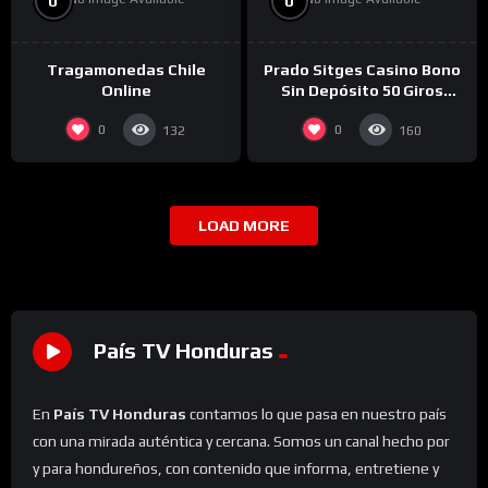
0
0
Tragamonedas Chile
Prado Sitges Casino Bono
Online
Sin Depósito 50 Giros
Gratis 2025
0
0
132
160
LOAD MORE
País TV Honduras
En
País TV Honduras
contamos lo que pasa en nuestro país
con una mirada auténtica y cercana. Somos un canal hecho por
y para hondureños, con contenido que informa, entretiene y