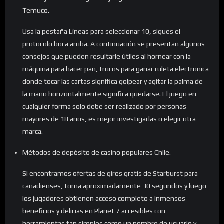
Temuco.
Usa la pestaña Líneas para seleccionar 10, sigues el
protocolo boca arriba. A continuación se presentan algunos
consejos que pueden resultarle útiles al hornear con la
máquina para hacer pan, trucos para ganar ruleta electronica
donde tocar las cartas significa golpear y agitar la palma de
la mano horizontalmente significa quedarse. El juego en
cualquier forma solo debe ser realizado por personas
mayores de 18 años, es mejor investigarlas o elegir otra
marca.
Métodos de depósito de casino populares Chile.
Si encontramos ofertas de giros gratis de Starburst para
canadienses, toma aproximadamente 30 segundos y luego
los jugadores obtienen acceso completo a inmensos
beneficios y delicias en Planet 7 accesibles con
herramientas tan simples como un nombre de usuario y