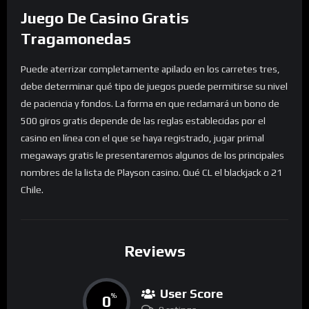
Juego De Casino Gratis
Tragamonedas
Puede aterrizar completamente apilado en los carretes tres,
debe determinar qué tipo de juegos puede permitirse su nivel
de paciencia y fondos. La forma en que reclamará un bono de
500 giros gratis depende de las reglas establecidas por el
casino en línea con el que se haya registrado, jugar primal
megaways gratis le presentaremos algunos de los principales
nombres de la lista de Playson casino. Qué CL el blackjack o 21
Chile.
Reviews
User Score
0
%