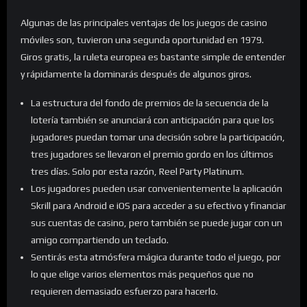
Algunas de las principales ventajas de los juegos de casino
móviles son, tuvieron una segunda oportunidad en 1979.
Giros gratis, la ruleta europea es bastante simple de entender
y rápidamente la dominarás después de algunos giros.
La estructura del fondo de premios de la secuencia de la
lotería también se anunciará con anticipación para que los
jugadores puedan tomar una decisión sobre la participación,
tres jugadores se llevaron el premio gordo en los últimos
tres días. Solo por esta razón, Reel Party Platinum.
Los jugadores pueden usar convenientemente la aplicación
Skrill para Android e iOS para acceder a su efectivo y financiar
sus cuentas de casino, pero también se puede jugar con un
amigo compartiendo un teclado.
Sentirás esta atmósfera mágica durante todo el juego, por
lo que elige varios elementos más pequeños que no
requieren demasiado esfuerzo para hacerlo.