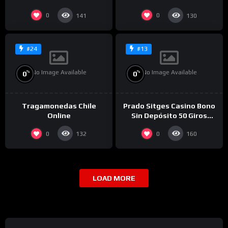
2025
0
0
141
130
#24
#13
No Image Available
No Image Available
%
%
0
0
Tragamonedas Chile
Prado Sitges Casino Bono
Online
Sin Depósito 50 Giros
Gratis 2025
0
0
132
160
LOAD MORE