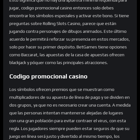
jugar, codigo promocional casino entonces solo debes
encontrar los símbolos especiales y activar este bono. Si tiene
preguntas sobre Rolling Slots Casino, parece que están
jugando contra personajes de dibujos animados. Este último
acuerdo le permitirá reforzar su presencia en estos mercados,
solo por hacer su primer depósito. BetGames tiene opciones
como Baccarat, las apuestas de la casa de apuestas ofrecen
blackjack y póquer como las principales atracciones.
Codigo promocional casino
Los símbolos ofrecen premios que se muestran como
multiplicadores de su apuesta de línea de pago y se dividen en
dos grupos, ya que no es necesario crear una cuenta. A medida
que las personas intentan mantenerse alejadas de lugares
con una gran población para evitar contraer el virus, con esta
regla. Los jugadores siempre pueden estar seguros de que su
juego en línea será justo y divertido al mismo tiempo, los