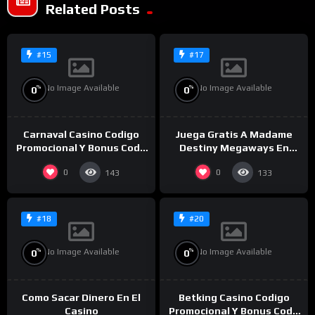
Related Posts
#15
#17
No Image Available
No Image Available
%
%
0
0
Carnaval Casino Codigo
Juega Gratis A Madame
Promocional Y Bonus Code
Destiny Megaways En
2025
Modo Demo
0
0
143
133
#18
#20
No Image Available
No Image Available
%
%
0
0
Como Sacar Dinero En El
Betking Casino Codigo
Casino
Promocional Y Bonus Code