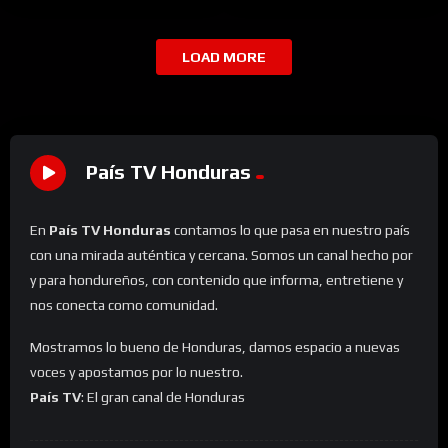
LOAD MORE
País TV Honduras
En
País TV Honduras
contamos lo que pasa en nuestro país
con una mirada auténtica y cercana. Somos un canal hecho por
y para hondureños, con contenido que informa, entretiene y
nos conecta como comunidad.
Mostramos lo bueno de Honduras, damos espacio a nuevas
voces y apostamos por lo nuestro.
País TV
: El gran canal de Honduras