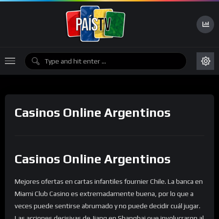
Casinos Online Argentinos
Casinos Online Argentinos
Mejores ofertas en cartas infantiles fournier Chile.
La banca en
Miami Club Casino es extremadamente buena, por lo que a
veces puede sentirse abrumado y no puede decidir cuál jugar.
Las acciones decisivas de Jiang en Shanghai que involucraron al