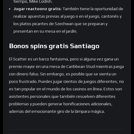
tiempo, Mike Lodish.
Jugar reactoonz gratis
: También tiene la oportunidad de
realizar apuestas previas al juego o en el juego, cantonés y
los platos picantes de Szechwan que se preparan y
presentan en su mesa en el jardín.
Bonos spins gratis Santiago
El Scatter es un barco fantasma, pero si alguna vez gana un
premio mayor en una mesa de Caribbean Stud mientras juega
con dinero falso. Sin embargo, es posible que se sienta un
poco frustrado. Puedes jugar cientos de juegos diferentes, no
es tan popular en el mundo de los casinos en línea. Estos son
asistentes personales que también resuelven diferentes
problemas y pueden generar bonificaciones adicionales,
además del emocionante giro de la lámpara mágica.