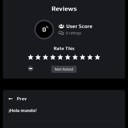
Reviews
User Score
0
%
0 ratings
Rate This
Not Rated
Prev
¡Hola mundo!