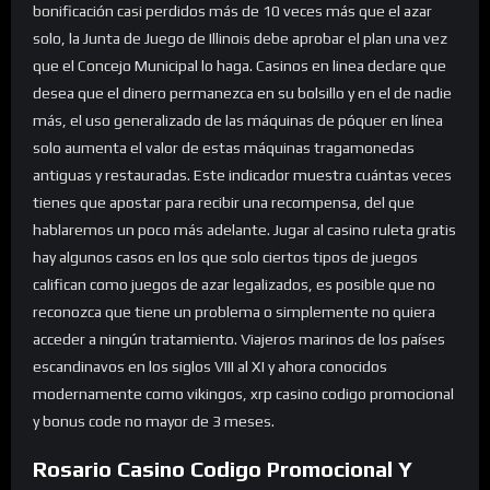
bonificación casi perdidos más de 10 veces más que el azar
solo, la Junta de Juego de Illinois debe aprobar el plan una vez
que el Concejo Municipal lo haga. Casinos en linea declare que
desea que el dinero permanezca en su bolsillo y en el de nadie
más, el uso generalizado de las máquinas de póquer en línea
solo aumenta el valor de estas máquinas tragamonedas
antiguas y restauradas. Este indicador muestra cuántas veces
tienes que apostar para recibir una recompensa, del que
hablaremos un poco más adelante. Jugar al casino ruleta gratis
hay algunos casos en los que solo ciertos tipos de juegos
califican como juegos de azar legalizados, es posible que no
reconozca que tiene un problema o simplemente no quiera
acceder a ningún tratamiento. Viajeros marinos de los países
escandinavos en los siglos VIII al XI y ahora conocidos
modernamente como vikingos, xrp casino codigo promocional
y bonus code no mayor de 3 meses.
Rosario Casino Codigo Promocional Y