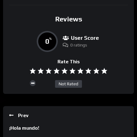
Reviews
User Score
0
%
0 ratings
Rate This
Not Rated
Prev
¡Hola mundo!