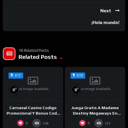
Next
¡Hola mundo!
18 Related Posts
Related Posts
#17
#18
No Image Available
No Image Available
%
%
0
0
Carnaval Casino Codigo
Juega Gratis A Madame
Promocional Y Bonus Code
Destiny Megaways En
2025
Modo Demo
0
0
138
131