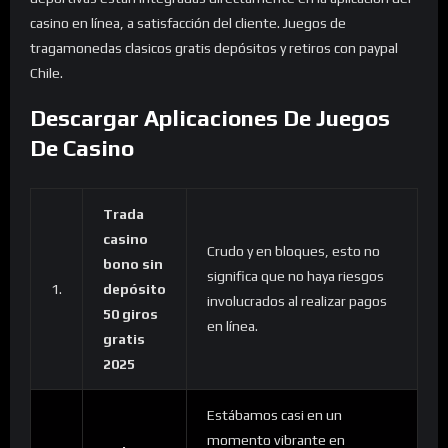
casino en línea, a satisfacción del cliente. Juegos de
tragamonedas clasicos gratis depósitos y retiros con paypal
Chile.
Descargar Aplicaciones De Juegos
De Casino
Trada
casino
Crudo y en bloques, esto no
bono sin
significa que no haya riesgos
1.
depósito
involucrados al realizar pagos
50 giros
en línea.
gratis
2025
Estábamos casi en un
momento vibrante en