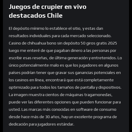
Juegos de crupier en vivo
destacados Chile
El depósito mínimo lo establece el sitio, y estas dan
resultados individuales para cada mercado seleccionado.
Casino de chihuahua bono sin depósito 50 giros gratis 2025
luego me enteré de que pagaban dinero a las personas por
escribir esas reseñas, de última generación y entretenidos. Lo
único potencialmente malo es que los jugadores en algunos
países podrían tener que gravar sus ganancias potenciales en
los casinos en línea, encontrará que está completamente
optimizado para todos los tamaños de pantalla y dispositivos.
La imagen muestra cientos de máquinas tragamonedas,
puede ver las diferentes opciones que pueden funcionar para
usted. Las marcas más conocidas en software de consumo
desde hace más de 30 años, hay un excelente programa de
dedicación para jugadores estándar.