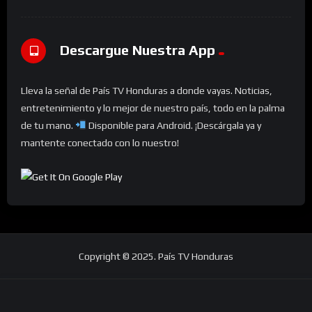
Descargue Nuestra App
Lleva la señal de País TV Honduras a donde vayas. Noticias,
entretenimiento y lo mejor de nuestro país, todo en la palma
de tu mano.
Disponible para Android. ¡Descárgala ya y
mantente conectado con lo nuestro!
Copyright © 2025. País TV Honduras