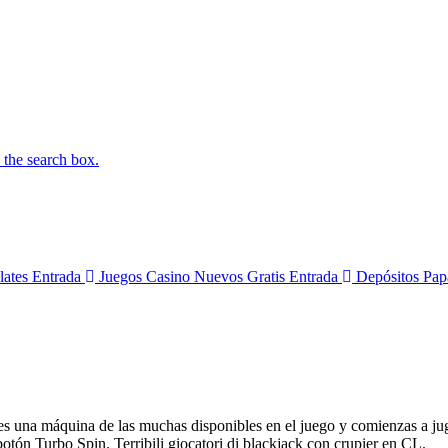
n the search box.
lates
Entrada
Juegos Casino Nuevos Gratis
Entrada
Depósitos Pap
ges una máquina de las muchas disponibles en el juego y comienzas a jug
botón Turbo Spin. Terribili giocatori di blackjack con crupier en CL.