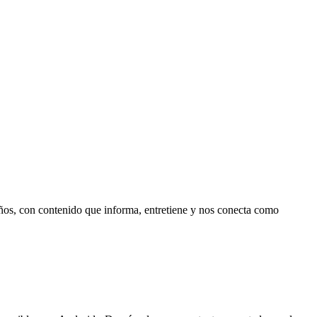
ños, con contenido que informa, entretiene y nos conecta como