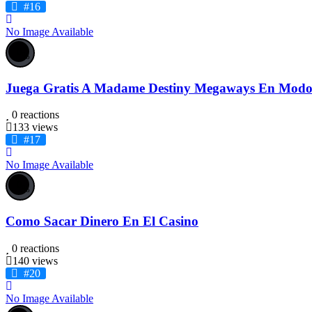
#16
No Image Available
0
%
Juega Gratis A Madame Destiny Megaways En Mod
0
reactions
133
views
#17
No Image Available
0
%
Como Sacar Dinero En El Casino
0
reactions
140
views
#20
No Image Available