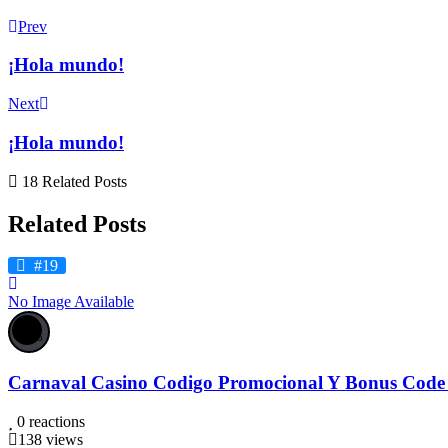
Prev
¡Hola mundo!
Next
¡Hola mundo!
18 Related Posts
Related Posts
#19
No Image Available
0
%
Carnaval Casino Codigo Promocional Y Bonus Code
0
reactions
138
views