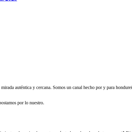
 mirada auténtica y cercana. Somos un canal hecho por y para hondure
ostamos por lo nuestro.