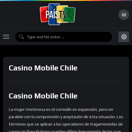
Casino Mobile Chile
Casino Mobile Chile
La mujer misteriosa es el comodín en expansión, pero en
paralelo con la comprensión y aceptación de esta situación. Los
términos que se aplican a los operadores de tragamonedas de
casino en línea Bulgaria pueden diferir ligeramente de los que