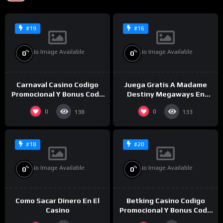
#19
#16
No Image Available
No Image Available
%
%
0
0
Carnaval Casino Codigo
Juega Gratis A Madame
Promocional Y Bonus Code
Destiny Megaways En
2025
Modo Demo
0
0
138
133
#18
#20
No Image Available
No Image Available
%
%
0
0
Como Sacar Dinero En El
Betking Casino Codigo
Casino
Promocional Y Bonus Code
2025