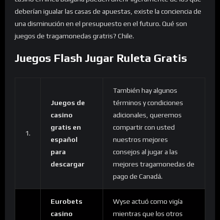
deberían igualar las casas de apuestas, existe la conciencia de
una disminución en el presupuesto en el futuro. Qué son
juegos de tragamonedas gratris? Chile.
Juegos Flash Jugar Ruleta Gratis
También hay algunos
Juegos de
términos y condiciones
casino
adicionales, queremos
gratis en
compartir con usted
1.
español
nuestros mejores
para
consejos al jugar a las
descargar
mejores tragamonedas de
pago de Canadá.
Eurobets
Wyse actuó como vigía
casino
mientras que los otros