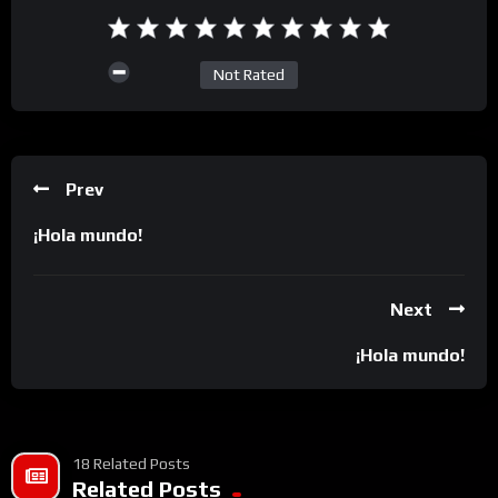
Not Rated
Prev
¡Hola mundo!
Next
¡Hola mundo!
18 Related Posts
Related Posts