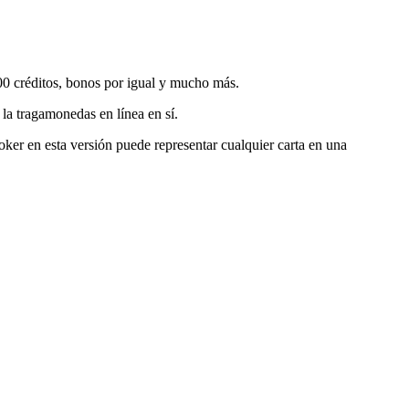
100 créditos, bonos por igual y mucho más.
la tragamonedas en línea en sí.
ker en esta versión puede representar cualquier carta en una