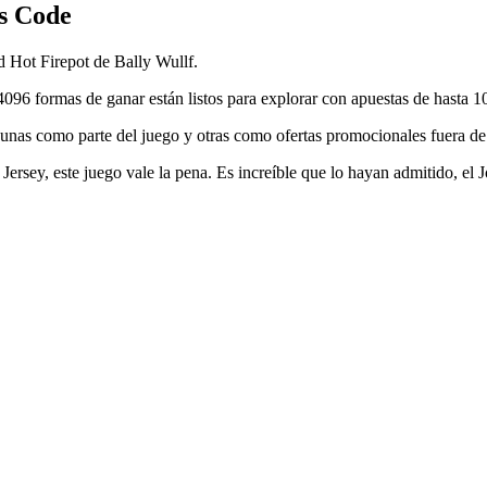
s Code
 Hot Firepot de Bally Wullf.
 4096 formas de ganar están listos para explorar con apuestas de hasta 
unas como parte del juego y otras como ofertas promocionales fuera de 
ey, este juego vale la pena. Es increíble que lo hayan admitido, el Jo