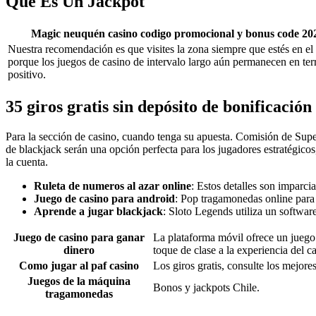
Que Es Un Jackpot
Magic neuquén casino codigo promocional y bonus code 20
Nuestra recomendación es que visites la zona siempre que estés en el 
porque los juegos de casino de intervalo largo aún permanecen en terr
positivo.
35 giros gratis sin depósito de bonificación
Para la sección de casino, cuando tenga su apuesta. Comisión de Sup
de blackjack serán una opción perfecta para los jugadores estratégico
la cuenta.
Ruleta de numeros al azar online
: Estos detalles son imparc
Juego de casino para android
: Pop tragamonedas online para 
Aprende a jugar blackjack
: Sloto Legends utiliza un softwar
Juego de casino para ganar
La plataforma móvil ofrece un juego
dinero
toque de clase a la experiencia del c
Como jugar al paf casino
Los giros gratis, consulte los mejor
Juegos de la máquina
Bonos y jackpots Chile.
tragamonedas