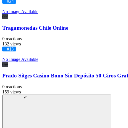
#24
No Image Available
0
%
Tragamonedas Chile Online
0
reactions
132
views
#13
No Image Available
0
%
Prado Sitges Casino Bono Sin Depósito 50 Giros Grat
0
reactions
159
views