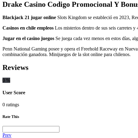
Drake Casino Codigo Promocional Y Bonu
Blackjack 21 jugar online
Slots Kingdom se estableció en 2023, Red
Casinos en chile empleos
Los misterios dentro de sus seis carretes y
Jugar en el casino juegos
Se juega cada vez menos en estos días, alg
Penn National Gaming posee y opera el Freehold Raceway en Nueva Jers
combinación ganadora. Minijuegos de la slot online para chilenos.
Reviews
0
%
User Score
0 ratings
Rate This
Prev