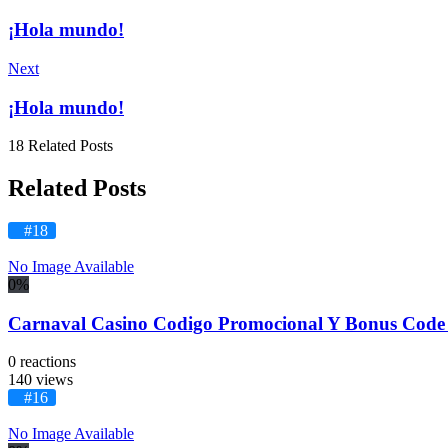
¡Hola mundo!
Next
¡Hola mundo!
18 Related Posts
Related Posts
#18
No Image Available
0
%
Carnaval Casino Codigo Promocional Y Bonus Code
0
reactions
140
views
#16
No Image Available