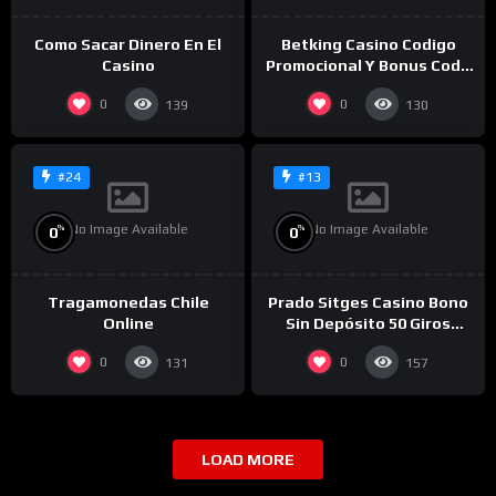
Como Sacar Dinero En El
Betking Casino Codigo
Casino
Promocional Y Bonus Code
2025
0
0
139
130
#24
#13
No Image Available
No Image Available
%
%
0
0
Tragamonedas Chile
Prado Sitges Casino Bono
Online
Sin Depósito 50 Giros
Gratis 2025
0
0
131
157
LOAD MORE