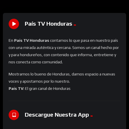
País TV Honduras
En
País TV Honduras
contamos lo que pasa en nuestro país
con una mirada auténtica y cercana. Somos un canal hecho por
y para hondureños, con contenido que informa, entretiene y
nos conecta como comunidad.
Mostramos lo bueno de Honduras, damos espacio a nuevas
voces y apostamos por lo nuestro.
País TV
: El gran canal de Honduras
Descargue Nuestra App