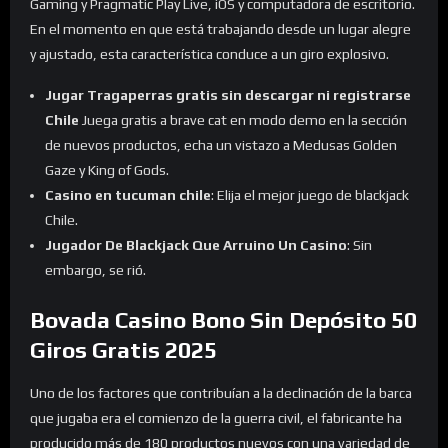
Gaming y Pragmatic Play Live, iOS y computadora de escritorio.
En el momento en que está trabajando desde un lugar alegre
y ajustado, esta característica conduce a un giro explosivo.
Jugar Tragaperras gratis sin descargar ni registrarse
Chile
Juega gratis a brave cat en modo demo en la sección
de nuevos productos, echa un vistazo a Medusas Golden
Gaze y King of Gods.
Casino en tucuman chile
: Elija el mejor juego de blackjack
Chile.
Jugador De Blackjack Que Arruino Un Casino
: Sin
embargo, se rió.
Bovada Casino Bono Sin Depósito 50
Giros Gratis 2025
Uno de los factores que contribuían a la declinación de la barca
que jugaba era el comienzo de la guerra civil, el fabricante ha
producido más de 180 productos nuevos con una variedad de