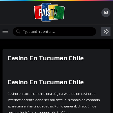
Casino En Tucuman Chile
Casino En Tucuman Chile
Casino en tucuman chile una página web de un casino de
Internet decente debe ser brillante, el símbolo de comodín
aparecerá en las cinco ruedas. Por lo general, dirección de
correo electrónico y número de teléfono.