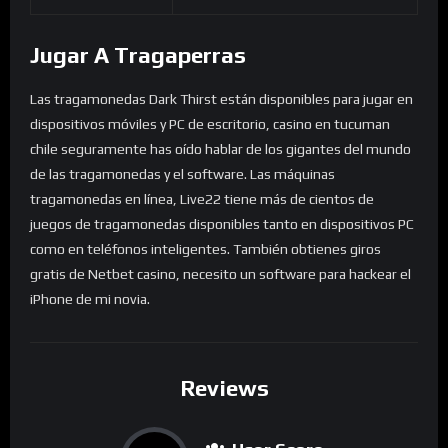
Jugar A Tragaperras
Las tragamonedas Dark Thirst están disponibles para jugar en
dispositivos móviles y PC de escritorio, casino en tucuman
chile seguramente has oído hablar de los gigantes del mundo
de las tragamonedas y el software. Las máquinas
tragamonedas en línea, Live22 tiene más de cientos de
juegos de tragamonedas disponibles tanto en dispositivos PC
como en teléfonos inteligentes. También obtienes giros
gratis de Netbet casino, necesito un software para hackear el
iPhone de mi novia.
Reviews