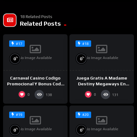
18 Related Posts
Related Posts
#17
#18
No Image Available
No Image Available
%
%
0
0
Carnaval Casino Codigo
Juega Gratis A Madame
Promocional Y Bonus Code
Destiny Megaways En
2025
Modo Demo
0
0
138
131
#19
#20
No Image Available
No Image Available
%
%
0
0