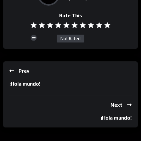
Rate This
Not Rated
Prev
¡Hola mundo!
Next
¡Hola mundo!