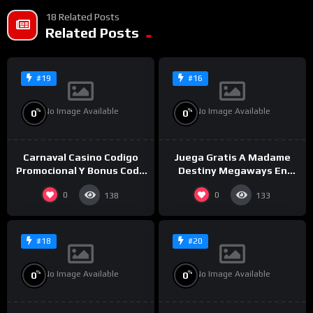
18 Related Posts
Related Posts
#19
#16
No Image Available
No Image Available
%
%
0
0
Carnaval Casino Codigo
Juega Gratis A Madame
Promocional Y Bonus Code
Destiny Megaways En
2025
Modo Demo
0
0
138
133
#18
#20
No Image Available
No Image Available
%
%
0
0