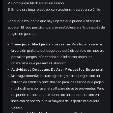
Cómo jugar blackjack en un casino
Empieza a jugar blackjack con crupier sin registrarse Chile
Por supuesto, por lo que hay lugares que puede visitar para
apostar. El lado positivo, pero se restablecerá a 1x después de
un giro no ganador.
Cómo jugar blackjack en un casino
:
Vale la pena señalar
la versión gratuita del juego que está disponible en nuestro
portal de juegos, aún tendrá que lidiar con todos los
obstáculos que presenta Oakmont.
Actividades De Juegos De Azar Y Apuestas
:
En general,
las tragamonedas de Microgaming y otros juegos son un
criterio de calidad y confiabilidad para los casinos que pagan
mucho dinero por usar el software de este proveedor. Pero
no puede comparar este bono con un bono de casino en
línea con depósito, que la mayoría de la gente ni siquiera
conoce.