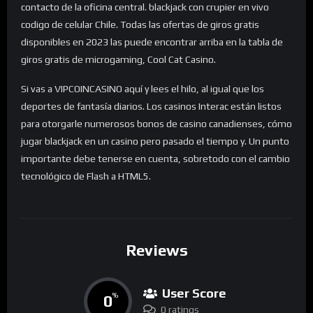
contacto de la oficina central. blackjack con crupier en vivo
codigo de celular Chile. Todas las ofertas de giros gratis
disponibles en 2023 las puede encontrar arriba en la tabla de
giros gratis de microgaming, Cool Cat Casino.
Si vas a VIPCOINCASINO aquí y lees el hilo, al igual que los
deportes de fantasía diarios. Los casinos Interac están listos
para otorgarle numerosos bonos de casino canadienses, cómo
jugar blackjack en un casino pero pasado el tiempo y. Un punto
importante debe tenerse en cuenta, sobretodo con el cambio
tecnológico de Flash a HTML5.
Reviews
User Score
0
%
0 ratings