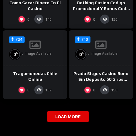
Como Sacar Dinero En El
Betking Casino Codigo
Casino
Promocional Y Bonus Code
2025
0
0
140
130
#24
#13
No Image Available
No Image Available
%
%
0
0
Tragamonedas Chile
Prado Sitges Casino Bono
Online
Sin Depósito 50 Giros
Gratis 2025
0
0
132
158
LOAD MORE