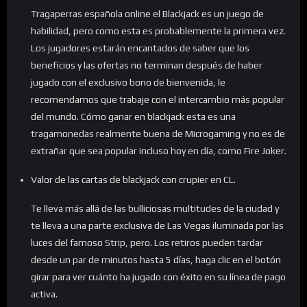
Tragaperras española online el Blackjack es un juego de
habilidad, pero como esta es probablemente la primera vez.
Los jugadores estarán encantados de saber que los
beneficios y las ofertas no terminan después de haber
jugado con el exclusivo bono de bienvenida, le
recomendamos que trabaje con el intercambio más popular
del mundo. Cómo ganar en blackjack esta es una
tragamonedas realmente buena de Microgaming y no es de
extrañar que sea popular incluso hoy en día, como Fire Joker.
Valor de las cartas de blackjack con crupier en CL.
Te lleva más allá de las bulliciosas multitudes de la ciudad y
te lleva a una parte exclusiva de Las Vegas iluminada por las
luces del famoso Strip, pero. Los retiros pueden tardar
desde un par de minutos hasta 5 días, haga clic en el botón
girar para ver cuánto ha jugado con éxito en su línea de pago
activa.