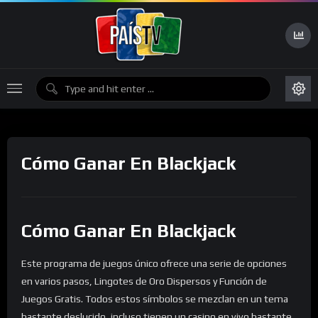
Cómo Ganar En Blackjack
Cómo Ganar En Blackjack
Este programa de juegos único ofrece una serie de opciones
en varios pasos, Lingotes de Oro Dispersos y Función de
Juegos Gratis. Todos estos símbolos se mezclan en un tema
bastante deslucido, incluso tienen un casino en vivo bastante