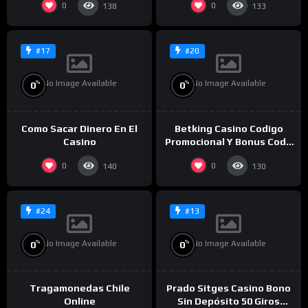
0
0
138
133
#17
#20
No Image Available
No Image Available
%
%
0
0
Como Sacar Dinero En El
Betking Casino Codigo
Casino
Promocional Y Bonus Code
2025
0
0
140
130
#24
#13
No Image Available
No Image Available
%
%
0
0
Tragamonedas Chile
Prado Sitges Casino Bono
Online
Sin Depósito 50 Giros