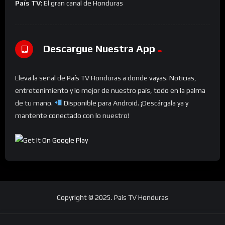
País TV
: El gran canal de Honduras
Descargue Nuestra App
Lleva la señal de País TV Honduras a donde vayas. Noticias,
entretenimiento y lo mejor de nuestro país, todo en la palma
de tu mano.
Disponible para Android. ¡Descárgala ya y
mantente conectado con lo nuestro!
Copyright © 2025. País TV Honduras