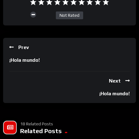
Not Rated
Prev
¡Hola mundo!
Next
¡Hola mundo!
18 Related Posts
Related Posts